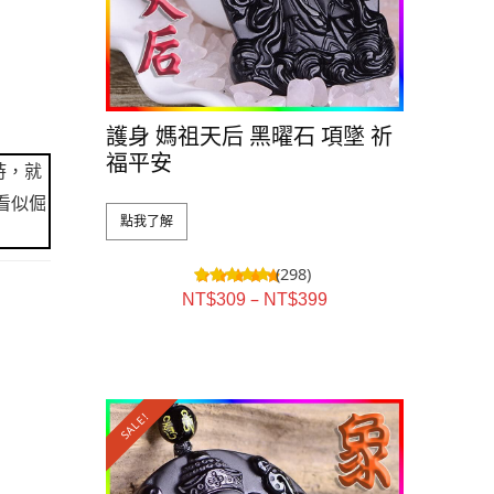
護身 媽祖天后 黑曜石 項墜 祈
福平安
時，就
看似倔
點我了解
(298)
–
NT$
309
NT$
399
SALE!