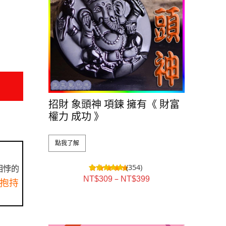
招財 象頭神 項鍊 擁有《 財富
權力 成功 》
點我了解
(354)
相悖的
–
NT$
309
NT$
399
抱持