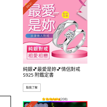
SALE!
SALE!
純銀💕最愛是妳💕情侶對戒
純銀 💕
S925 附鑑定書
S925 
點我了解
點我了解
(208)