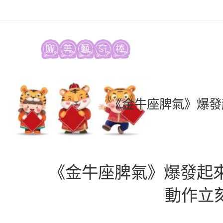
《金牛座脾氣》爆發
《金牛座脾氣》爆發起來
動作立