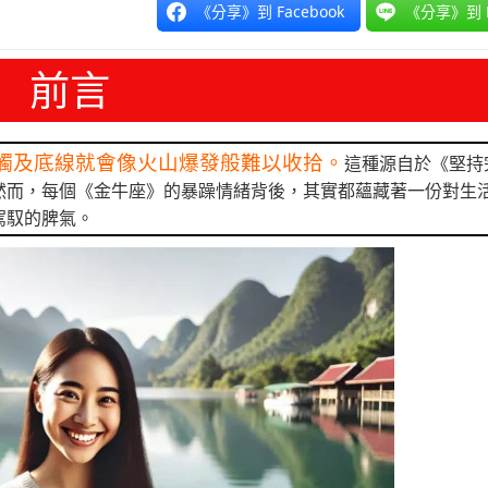
《分享》到 Facebook
《分享》到 L
前言
觸及底線就會像火山爆發般難以收拾。
這種源自於《堅持
然而，每個《金牛座》的暴躁情緒背後，其實都蘊藏著一份對生
駕馭的脾氣。