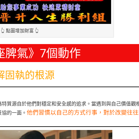
👆 點圖增加財富 👆
座脾氣》7個動作
解固執的根源
格特質源自於他們對穩定和安全感的追求。當遇到與自己價值觀
他們習慣以自己的方式行事，對於改變往往
妥協的一面。