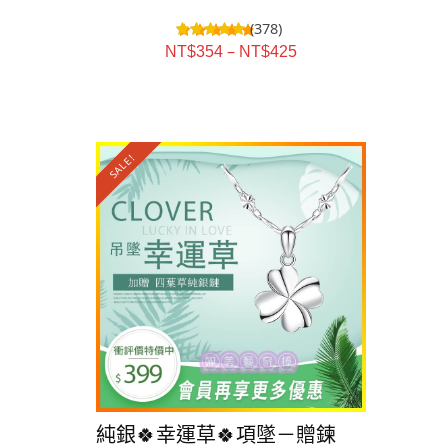
(378)
–
NT$
354
NT$
425
SALE!
SALE!
純銀🍀幸運草🍀項墜－贈鍊
純銀👑