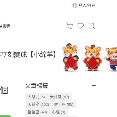
登入/註冊
理測驗
作立刻變成【小綿羊】
文章標籤
個
大悲咒
(6)
天秤座
(47)
天蠍座
(102)
射手座
(95)
巨蟹座
(48)
心經
(9)