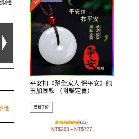
SALE!
控制權
平安扣《幫全家人 保平安》純
玉加厚款 （附鑑定書）
予他
點我了解
(423)
–
NT$
283
NT$
777