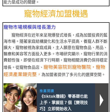
能力是成功的關鍵。
寵物經濟加盟機遇
寵物市場規模與增長潛力
寵物經濟在近年來呈現爆發式增長，成為加盟投資的藍
海市場。隨著家庭結構變化和生活水平提高，養寵人群不斷
擴大，寵物被視為家庭成員，主人願意在寵物食品、用品、
醫療和美容等方面投入更多。市場研究顯示，寵物行業的消
費韌性強，即使在經濟下行時期，寵物相關消費仍保持穩定
寵物美容院到寵物醫院，寵物
增長。從寵物食品店、
經濟產業鏈完整，
為加盟者提供了多元化的選擇空間。
推薦閱讀
《tiktok賺錢》零基礎也能
上手，掌握這 7 個【變現技
巧】立即開始收入