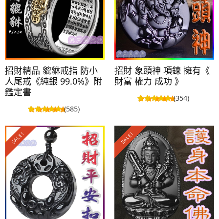
招財精品 貔貅戒指 防小
招財 象頭神 項鍊 擁有《
人尾戒《純銀 99.0%》附
財富 權力 成功 》
鑑定書
(354)
(585)
SALE!
SALE!