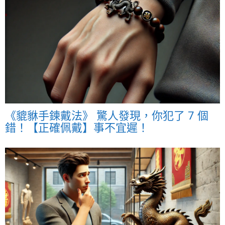
《貔貅手鍊戴法》 驚人發現，你犯了 7 個
錯！【正確佩戴】事不宜遲！