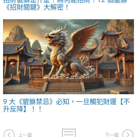
《招財關鍵》大解密！
9 大《貔貅禁忌》必知，一旦觸犯財運【不
升反降】！！
上一篇
下一個