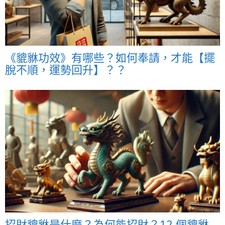
《貔貅功效》有哪些？如何奉請，才能【擺
脫不順，運勢回升】？？
招財貔貅是什麼？為何能招財？12 個貔貅