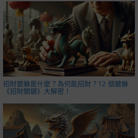
招財貔貅是什麼？為何能招財？12 個貔貅
《招財關鍵》大解密！