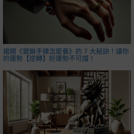
揭開《貔貅手鍊怎麼養》的 7 大秘訣！讓你
的運勢【逆轉】好運勢不可擋！