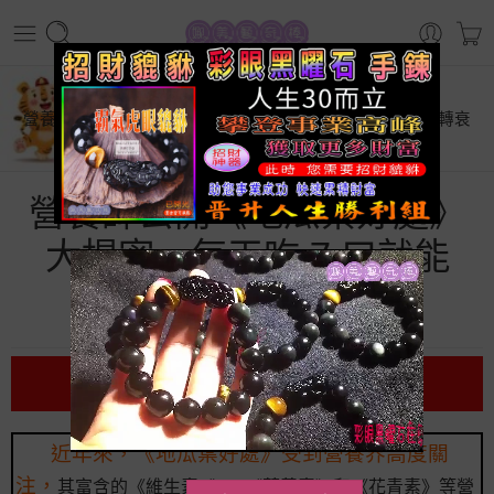
首頁
生活百科
營養師公開《地瓜葉好處》大揭密，每天吃 7 口就能【逆轉衰
老】超神奇
營養師公開《地瓜葉好處》
大揭密，每天吃 7 口就能
【逆轉衰老】超神奇
前言
近年來，《地瓜葉好處》受到營養界高度關
注，
其富含的《維生素A》、《葉黃素》和《花青素》等營