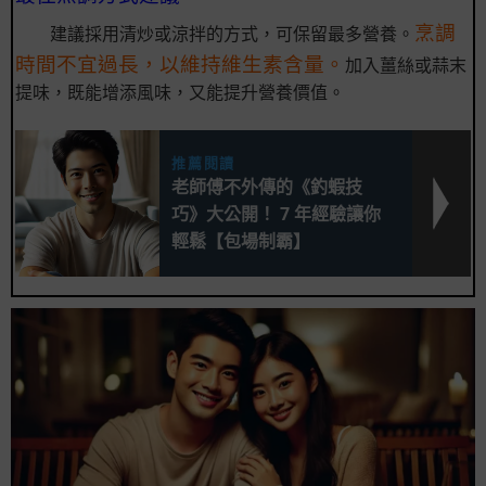
烹調
建議採用清炒或涼拌的方式，可保留最多營養。
時間不宜過長，以維持維生素含量。
加入薑絲或蒜末
提味，既能增添風味，又能提升營養價值。
推薦閱讀
老師傅不外傳的《釣蝦技
巧》大公開！ 7 年經驗讓你
輕鬆【包場制霸】