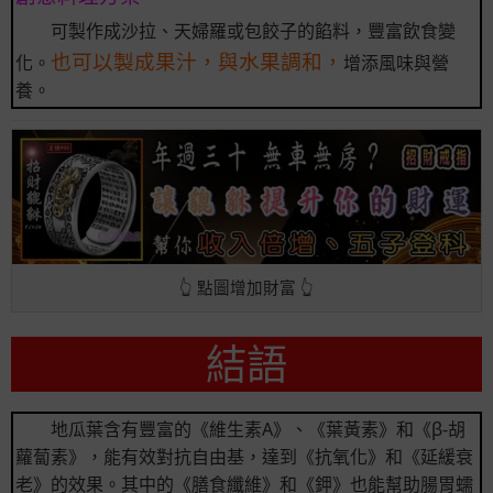
可製作成沙拉、天婦羅或包餃子的餡料，豐富飲食變
也可以製成果汁，與水果調和，
化。
增添風味與營
養。
👆 點圖增加財富 👆
結語
地瓜葉含有豐富的《維生素A》、《葉黃素》和《β-胡
蘿蔔素》，能有效對抗自由基，達到《抗氧化》和《延緩衰
老》的效果。其中的《膳食纖維》和《鉀》也能幫助腸胃蠕