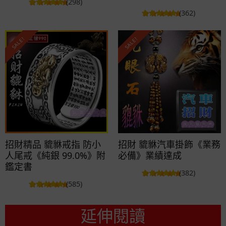
(298)
(362)
SALE!
SALE!
招財精品 貔貅戒指 防小
招財 貔貅汽車掛飾《業務
人尾戒《純銀 99.0%》附
必備》業績達成
鑑定書
(382)
(585)
延伸閱讀