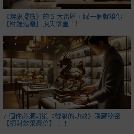
《貔貅擺放》的 5 大雷區，踩一個就讓你
【財運遠離】損失慘重！!
7 個你必須知道《貔貅的功效》隱藏秘密
【招財效果翻倍】！！