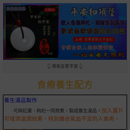
👆 保祐全家平安 👆
食療養生配方
養生湯品製作
加入薑片
可與紅棗、枸杞一同熬煮，製成養生湯品。
可增添溫潤效果，特別適合氣血不足的人食用。