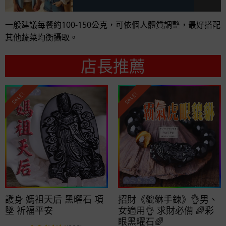
一般建議每餐約100-150公克，可依個人體質調整，最好搭配
其他蔬菜均衡攝取。
店長推薦
SALE!
SALE!
護身 媽祖天后 黑曜石 項
招財《貔貅手鍊》👌男、
墜 祈福平安
女適用👌 求財必備 🌈彩
眼黑曜石🌈