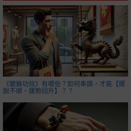
《貔貅功效》有哪些？如何奉請，才能【擺
脫不順，運勢回升】？？