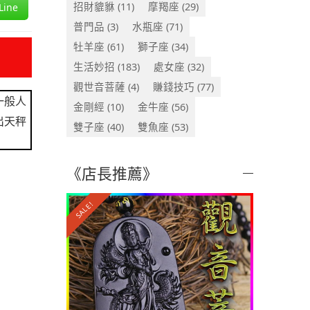
招財貔貅
(11)
摩羯座
(29)
ine
普門品
(3)
水瓶座
(71)
牡羊座
(61)
獅子座
(34)
生活妙招
(183)
處女座
(32)
觀世音菩薩
(4)
賺錢技巧
(77)
一般人
金剛經
(10)
金牛座
(56)
出天秤
雙子座
(40)
雙魚座
(53)
《店長推薦》
SALE!