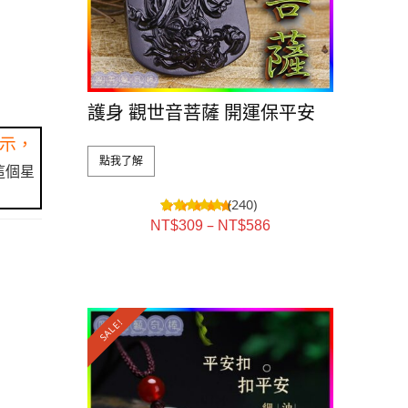
護身 觀世音菩薩 開運保平安
示，
點我了解
這個星
(240)
–
NT$
309
NT$
586
SALE!