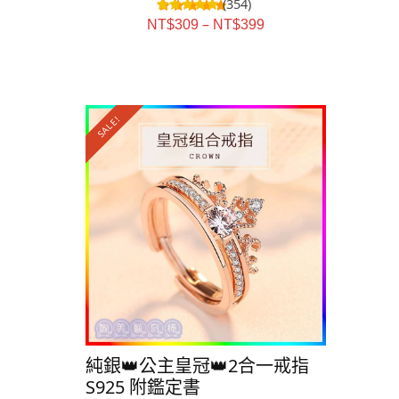
(354)
–
NT$
309
NT$
399
SALE!
SALE!
純銀👑公主皇冠👑2合一戒指
純銀⭐️星
S925 附鑑定書
S925 