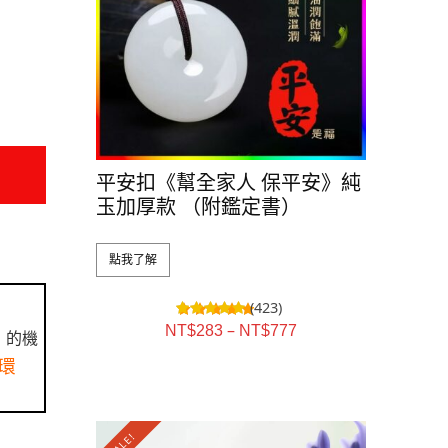
平安扣《幫全家人 保平安》純
玉加厚款 （附鑑定書）
點我了解
(423)
–
NT$
283
NT$
777
》的機
環
SALE!
SALE!