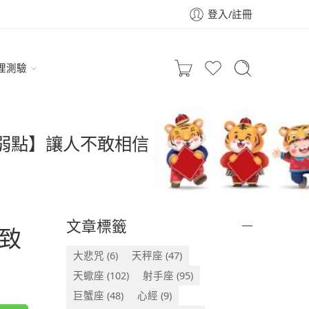
登入/註冊
理測驗
命弱點】讓人不敢相信
文章標籤
致
大悲咒
(6)
天秤座
(47)
天蠍座
(102)
射手座
(95)
巨蟹座
(48)
心經
(9)