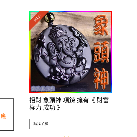
SALE!
招財 象頭神 項鍊 擁有《 財富
權力 成功 》
來應
點我了解