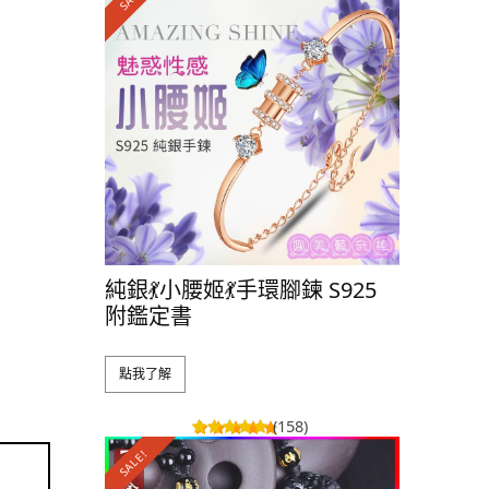
純銀💃小腰姬💃手環腳鍊 S925
純銀 💕
附鑑定書
S925 
點我了解
點我了解
(158)
SALE!