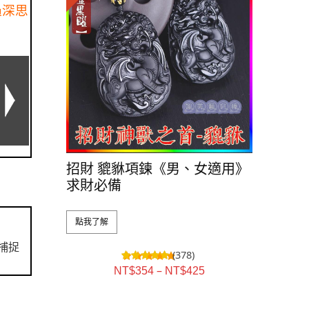
過深思
招財 貔貅項鍊《男、女適用》
求財必備
點我了解
捕捉
(378)
–
NT$
354
NT$
425