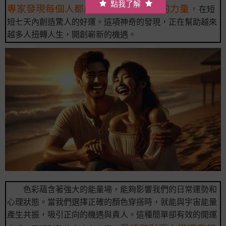
點我了解
專家發現每個人都能藉由《幸運色》的力量，
在短
短七天內創造驚人的好運。這項神奇的發現，正在幫助越來
越多人扭轉人生，開創嶄新的機遇。
色彩蘊含著強大的能量場，能夠影響我們的日常運勢和
心理狀態。當我們選擇正確的顏色穿搭時，就能與宇宙能量
產生共振，吸引正向的機遇與貴人。這種簡單卻有效的開運