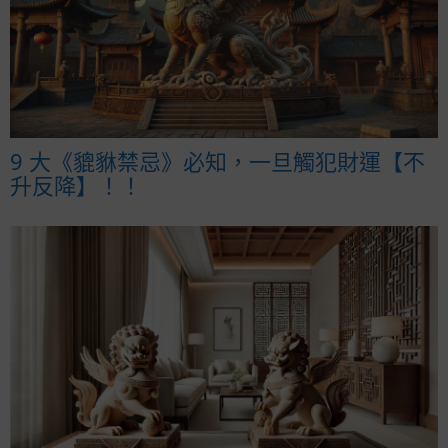
9 大《貔貅禁忌》必知，一旦觸犯財運【不
升反降】！！