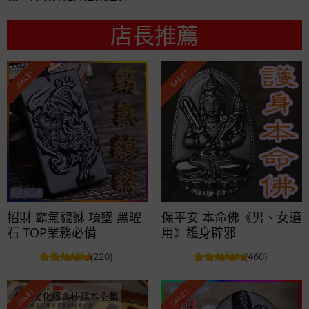
店長推薦
SALE!
SALE!
招財 霸氣貔貅 項墜 黑曜
保平安 本命佛《男、女適
石 TOP業務必備
用》護身辟邪
(220)
(460)
SALE!
SALE!