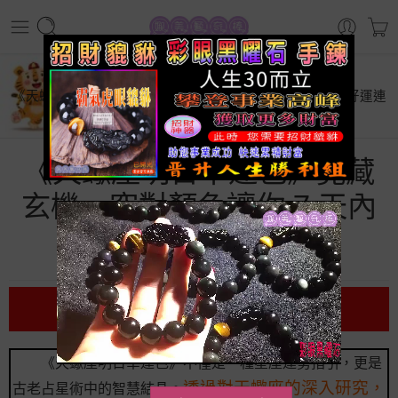
首頁
星座運勢
《天蠍座明日幸運色》竟藏玄機，穿對顏色讓你 7 天內【好運連
連】！
《天蠍座明日幸運色》竟藏
玄機，穿對顏色讓你 7 天內
【好運連連】！
前言
《天蠍座明日幸運色》不僅是一種星座運勢指引，更是
透過對天蠍座的深入研究，
古老占星術中的智慧結晶。