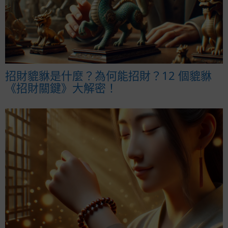
招財貔貅是什麼？為何能招財？12 個貔貅
《招財關鍵》大解密！