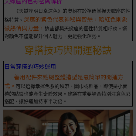
天蠍座的色彩密碼解析
《天蠍座明日幸運色》的奧秘在於準確掌握天蠍座的性
深邃的紫色代表神秘與智慧，暗紅色則象
格特質。
徵熱情與力量，
這些都與天蠍座的個性特質相呼應。選
對顏色不僅能提升個人魅力，更能強化運勢。
穿搭技巧與開運秘訣
日常穿搭的巧妙運用
善用配件來點綴整體造型是最簡單的開運方
式。
可以選擇幸運色系的領帶、圍巾或飾品，即使是小面
積的點綴也能產生奇妙效果。建議在重要場合特別注意色彩
搭配，讓好運加持事半功倍。