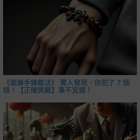
《貔貅手鍊戴法》 驚人發現，你犯了 7 個
錯！【正確佩戴】事不宜遲！