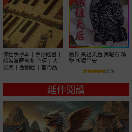
佛經手抄本 | 手抄經書 |
護身 媽祖天后 黑曜石 項
般若波羅蜜多 心經 | 大
墜 祈福平安
悲咒 | 金剛經 | 普門品
(298)
延伸閱讀