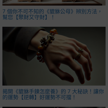
7 個你不可不知的《貔貅公母》辨別方法，
幫您【聚財又守財】！
揭開《貔貅手鍊怎麼養》的 7 大秘訣！讓你
的運勢【逆轉】好運勢不可擋！