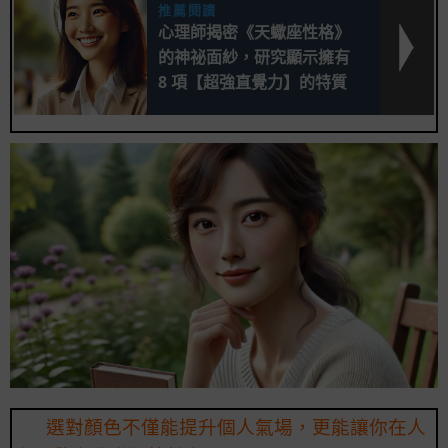
推薦閱讀
心理師揭密《天蠍座性格》
的神祕面紗，研究顯示擁有
8 項【超強直覺力】的特質
選對顏色不僅能提升個人氣場，更能讓你在人