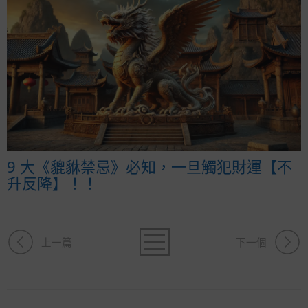
9 大《貔貅禁忌》必知，一旦觸犯財運【不
升反降】！！
上一篇
下一個