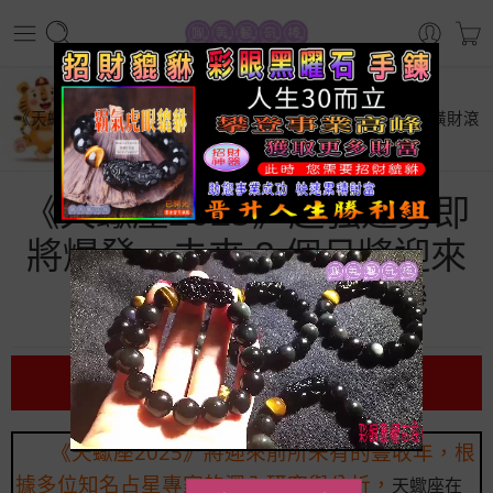
首頁
星座運勢
《天蠍座2025》超強運勢即將爆發，未來 8 個月將迎來【橫財滾
滾】的好時機
《天蠍座2025》超強運勢即
將爆發，未來 8 個月將迎來
【橫財滾滾】的好時機
前言
《天蠍座2025》將迎來前所未有的豐收年，根
據多位知名占星專家的深入研究與分析，
天蠍座在