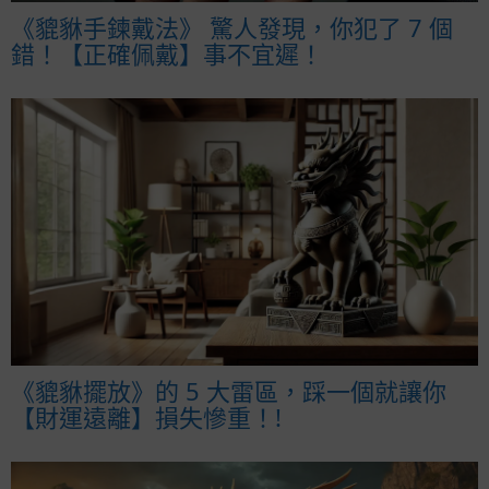
《貔貅手鍊戴法》 驚人發現，你犯了 7 個
錯！【正確佩戴】事不宜遲！
《貔貅擺放》的 5 大雷區，踩一個就讓你
【財運遠離】損失慘重！!