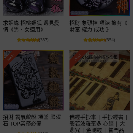
求姻緣 招桃媚狐 遇見愛
招財 象頭神 項鍊 擁有《
情《男、女適用》
財富 權力 成功 》
(387)
(354)
SALE!
SALE!
招財 霸氣貔貅 項墜 黑曜
佛經手抄本 | 手抄經書 |
石 TOP業務必備
般若波羅蜜多 心經 | 大
悲咒 | 金剛經 | 普門品