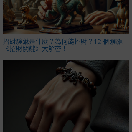
招財貔貅是什麼？為何能招財？12 個貔貅
《招財關鍵》大解密！