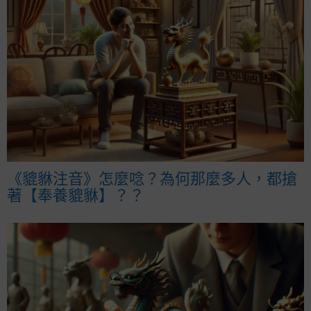
《貔貅注音》怎麼唸？為何那麼多人，都搶
著【奉養貔貅】？？