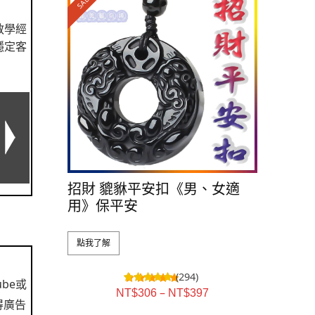
SALE!
教學經
穩定客
招財 貔貅平安扣《男、女適
用》保平安
點我了解
(294)
be或
–
NT$
306
NT$
397
得廣告