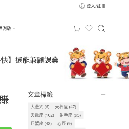
登入/註冊
理測驗
外快】還能兼顧課業
文章標籤
賺
大悲咒
(6)
天秤座
(47)
天蠍座
(102)
射手座
(95)
巨蟹座
(48)
心經
(9)