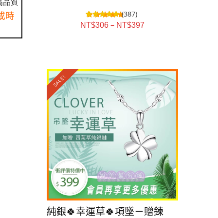
高品質
(387)
或時
–
NT$
306
NT$
397
SALE!
SALE!
純銀🍀幸運草🍀項墜－贈鍊
純銀💃女