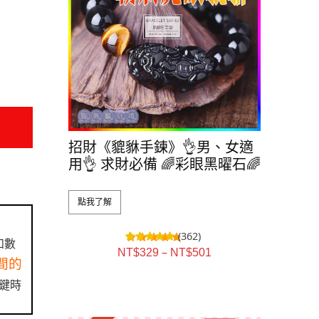
招財《貔貅手鍊》👌男、女適
用👌 求財必備 🌈彩眼黑曜石🌈
點我了解
(362)
如數
–
NT$
329
NT$
501
間的
鍵時