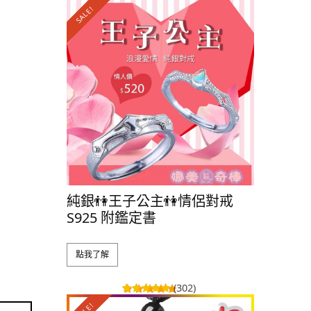
SALE!
SALE!
純銀👫王子公主👫情侶對戒
純銀🍀
S925 附鑑定書
S925 
點我了解
點我了解
(302)