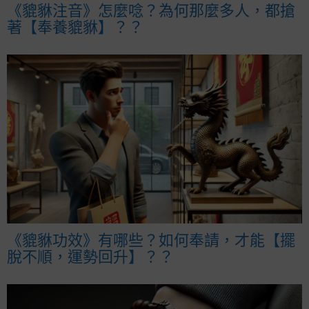
《貔貅注音》怎麼唸？為何那麼多人，都搶
著【奉養貔貅】？？
《貔貅功效》有哪些？如何奉請，才能【擺
脫不順，運勢回升】？？