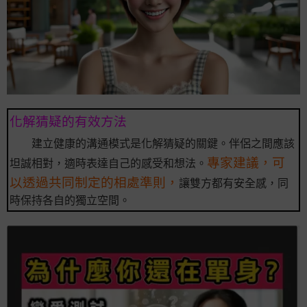
化解猜疑的有效方法
建立健康的溝通模式是化解猜疑的關鍵。伴侶之間應該
專家建議，可
坦誠相對，適時表達自己的感受和想法。
以透過共同制定的相處準則，
讓雙方都有安全感，同
時保持各自的獨立空間。