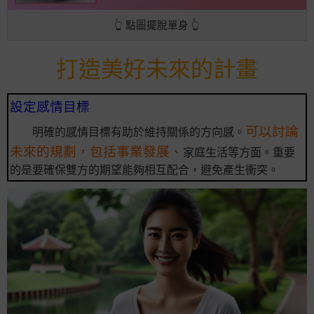
👆 點圖擺脫單身 👆
打造美好未來的計畫
設定感情目標
可以討論
明確的感情目標有助於維持關係的方向感。
未來的規劃，包括事業發展、
家庭生活等方面。重要
的是要確保雙方的期望能夠相互配合，避免產生衝突。