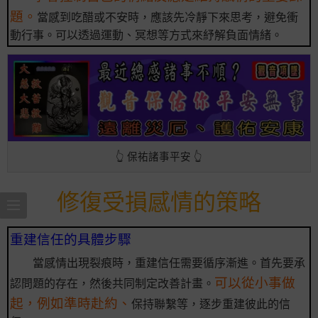
題。
當感到吃醋或不安時，應該先冷靜下來思考，避免衝
動行事。可以透過運動、冥想等方式來紓解負面情緒。
👆 保祐諸事平安 👆
修復受損感情的策略
重建信任的具體步驟
當感情出現裂痕時，重建信任需要循序漸進。首先要承
可以從小事做
認問題的存在，然後共同制定改善計畫。
起，例如準時赴約、
保持聯繫等，逐步重建彼此的信