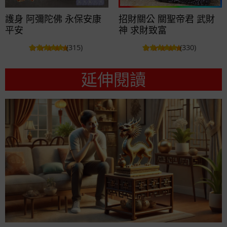
護身 阿彌陀佛 永保安康
招財關公 關聖帝君 武財
平安
神 求財致富
(315)
(330)
延伸閱讀