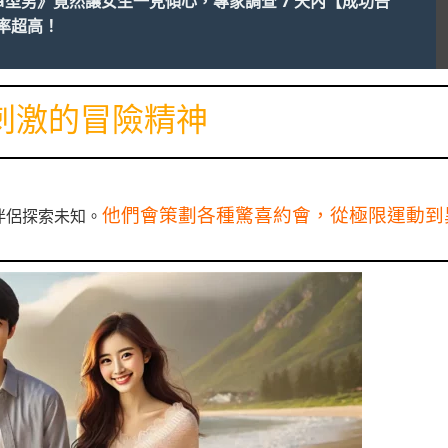
a型男》竟然讓女生一見傾心，專家調查 7 天內【成功告
率超高！
刺激的冒險精神
他們會策劃各種驚喜約會，從極限運動到
伴侶探索未知。