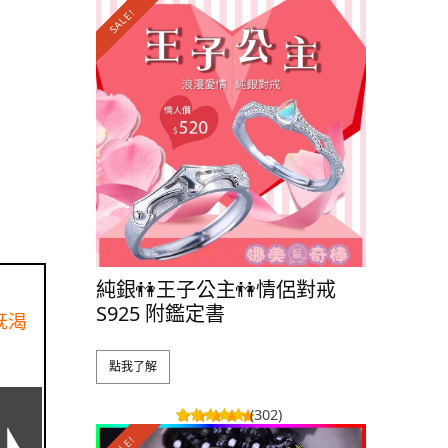
SALE!
SALE!
純銀👫王子公主👫情侶對戒
純銀⭐️星
S925 附鑑定書
S925 
既渴
點我了解
點我了解
(302)