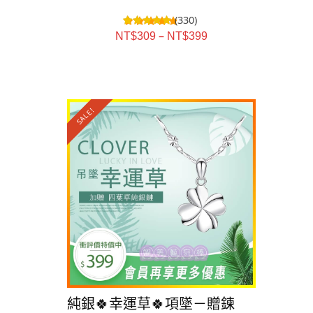
(330)
–
NT$
309
NT$
399
SALE!
SALE!
純銀🍀幸運草🍀項墜－贈鍊
純銀💕遇