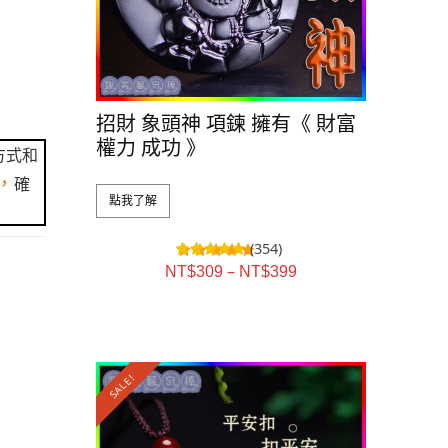
招財 象頭神 項鍊 擁有《 財富
權力 成功 》
方式和
，
確
點我了解
(354)
–
NT$
309
NT$
399
SALE!