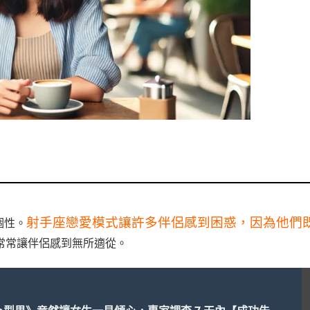
射手座戀愛模式讓許多伴侶感到困惑，因為他們
個性。
常常讓伴侶感到無所適從。