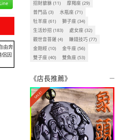
招財貔貅
(11)
摩羯座
(29)
ine
普門品
(3)
水瓶座
(71)
牡羊座
(61)
獅子座
(34)
生活妙招
(183)
處女座
(32)
觀世音菩薩
(4)
賺錢技巧
(77)
自由奔
金剛經
(10)
金牛座
(56)
情侶因
雙子座
(40)
雙魚座
(53)
《店長推薦》
SALE!