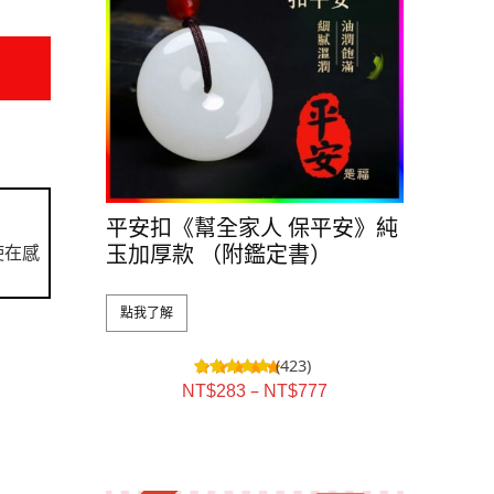
平安扣《幫全家人 保平安》純
玉加厚款 （附鑑定書）
使在感
點我了解
(423)
–
NT$
283
NT$
777