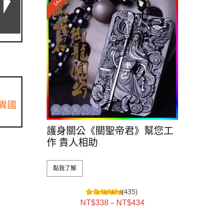
SALE!
異國
護身關公《關聖帝君》幫您工
作 貴人相助
點我了解
(435)
–
NT$
338
NT$
434