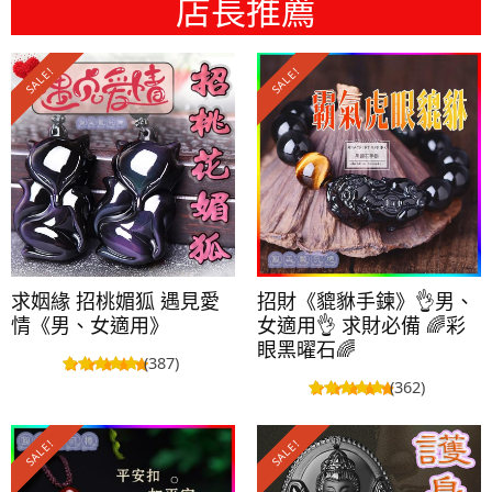
店長推薦
SALE!
SALE!
求姻緣 招桃媚狐 遇見愛
招財《貔貅手鍊》👌男、
情《男、女適用》
女適用👌 求財必備 🌈彩
眼黑曜石🌈
(387)
(362)
SALE!
SALE!