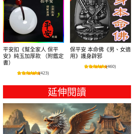
平安扣《幫全家人 保平
保平安 本命佛《男、女適
安》純玉加厚款 （附鑑定
用》護身辟邪
書）
(460)
(423)
延伸閱讀