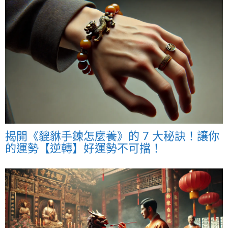
揭開《貔貅手鍊怎麼養》的 7 大秘訣！讓你
的運勢【逆轉】好運勢不可擋！