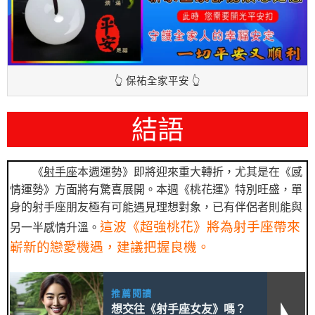
👆 保祐全家平安 👆
結語
《
射手座
本週運勢》即將迎來重大轉折，尤其是在《感
情運勢》方面將有驚喜展開。本週《桃花運》特別旺盛，單
身的射手座朋友極有可能遇見理想對象，已有伴侶者則能與
這波《超強桃花》將為射手座帶來
另一半感情升溫。
嶄新的戀愛機遇，建議把握良機。
推薦閱讀
想交往《射手座女友》嗎？