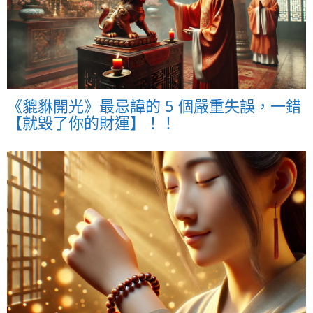
《貔貅開光》最忌諱的 5 個嚴重失誤，一錯
【就毀了你的財運】！！