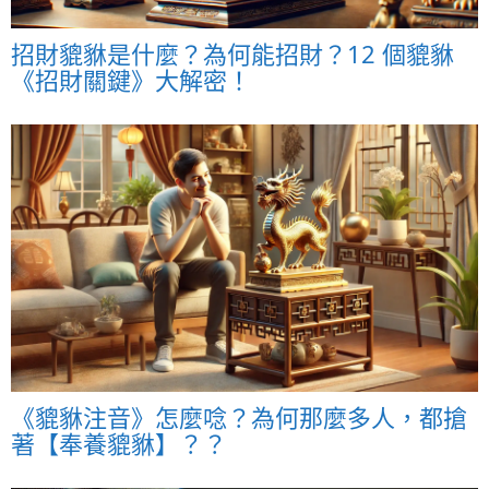
招財貔貅是什麼？為何能招財？12 個貔貅
《招財關鍵》大解密！
《貔貅注音》怎麼唸？為何那麼多人，都搶
著【奉養貔貅】？？