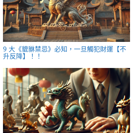
9 大《貔貅禁忌》必知，一旦觸犯財運【不
升反降】！！