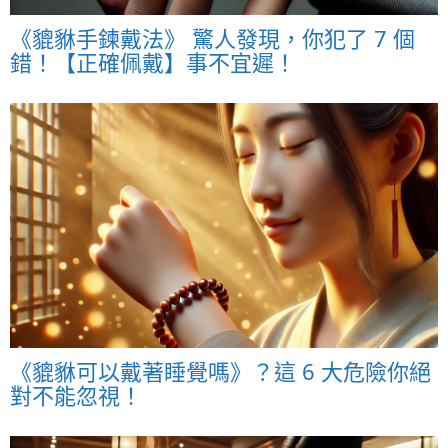
《貔貅手鍊戴法》 驚人發現，你犯了 7 個
錯！【正確佩戴】事不宜遲！
《貔貅可以戴著睡覺嗎》？這 6 大危險你絕
對不能忽視！