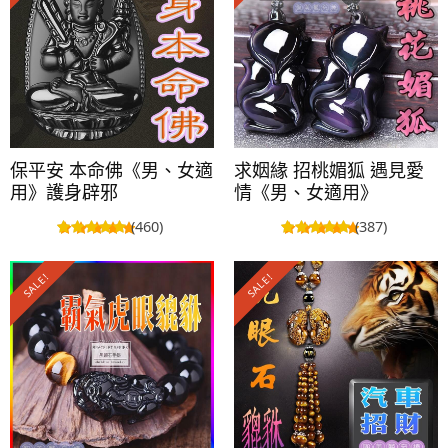
保平安 本命佛《男、女適
求姻緣 招桃媚狐 遇見愛
用》護身辟邪
情《男、女適用》
(460)
(387)
SALE!
SALE!