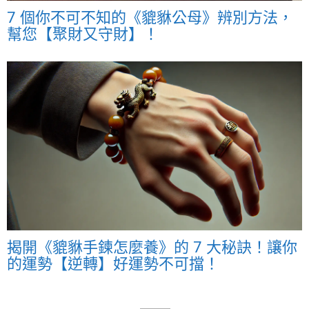
7 個你不可不知的《貔貅公母》辨別方法，
幫您【聚財又守財】！
揭開《貔貅手鍊怎麼養》的 7 大秘訣！讓你
的運勢【逆轉】好運勢不可擋！