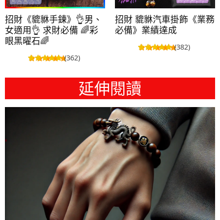
招財《貔貅手鍊》👌男、
招財 貔貅汽車掛飾《業務
女適用👌 求財必備 🌈彩
必備》業績達成
眼黑曜石🌈
(382)
(362)
延伸閱讀