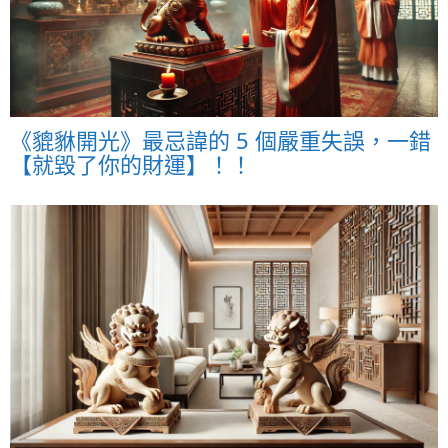
《貔貅開光》最忌諱的 5 個嚴重失誤，一錯
【就毀了你的財運】！！