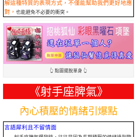
解這種特質的表現方式，不僅能幫助我們更好地應
對，
也能避免不必要的衝突。
👆 點圖擺脫單身 👆
《射手座脾氣》
內心積壓的情緒引爆點
言語犀利且不留情面