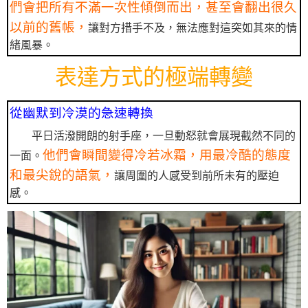
們會把所有不滿一次性傾倒而出，甚至會翻出很久
以前的舊帳，
讓對方措手不及，無法應對這突如其來的情
緒風暴。
表達方式的極端轉變
從幽默到冷漠的急速轉換
平日活潑開朗的射手座，一旦動怒就會展現截然不同的
他們會瞬間變得冷若冰霜，用最冷酷的態度
一面。
和最尖銳的語氣，
讓周圍的人感受到前所未有的壓迫
感。