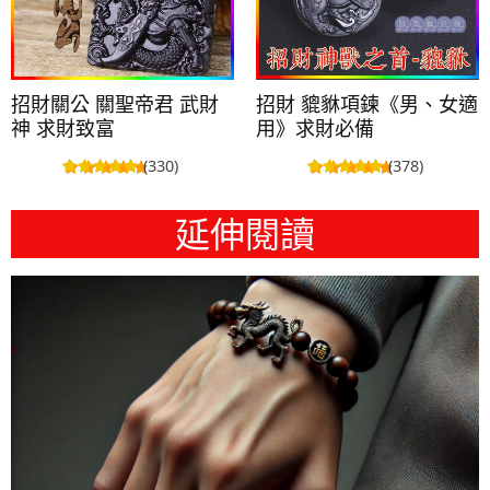
招財關公 關聖帝君 武財
招財 貔貅項鍊《男、女適
神 求財致富
用》求財必備
(330)
(378)
延伸閱讀