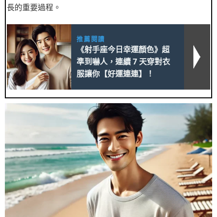
長的重要過程。
推薦閱讀
《射手座今日幸運顏色》超
準到嚇人，連續 7 天穿對衣
服讓你【好運連連】！