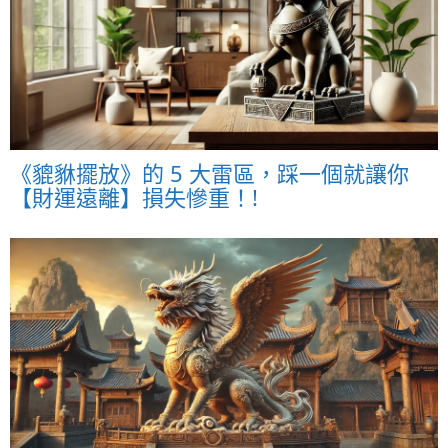
《貔貅擺放》的 5 大雷區，踩一個就讓你
【財運遠離】損失慘重！!