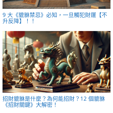
9 大《貔貅禁忌》必知，一旦觸犯財運【不
升反降】！！
招財貔貅是什麼？為何能招財？12 個貔貅
《招財關鍵》大解密！