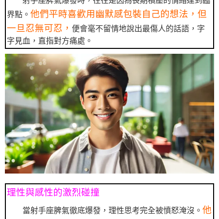
射手座脾氣爆發時，往往是因為長期積壓的情緒達到臨
他們平時喜歡用幽默感包裝自己的想法，但
界點。
一旦忍無可忍，
便會毫不留情地說出最傷人的話語，字
字見血，直指對方痛處。
理性與感性的激烈碰撞
他
當射手座脾氣徹底爆發，理性思考完全被憤怒淹沒。