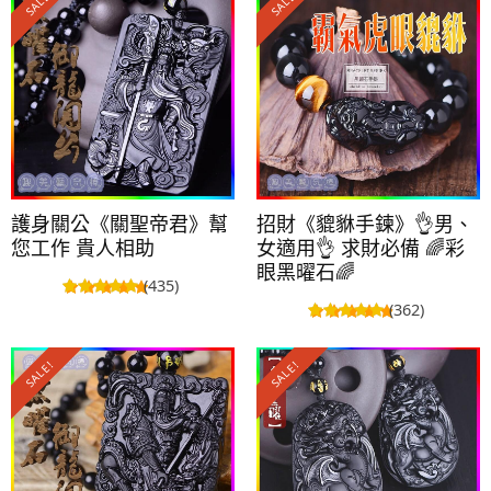
SALE!
SALE!
護身關公《關聖帝君》幫
招財《貔貅手鍊》👌男、
您工作 貴人相助
女適用👌 求財必備 🌈彩
眼黑曜石🌈
(435)
(362)
SALE!
SALE!