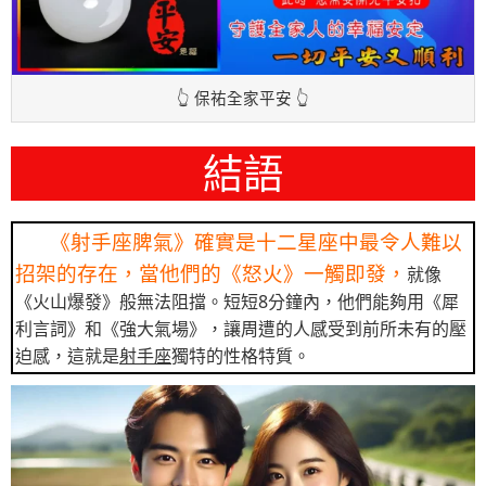
👆 保祐全家平安 👆
結語
《射手座脾氣》確實是十二星座中最令人難以
招架的存在，當他們的《怒火》一觸即發，
就像
《火山爆發》般無法阻擋。短短8分鐘內，他們能夠用《犀
利言詞》和《強大氣場》，讓周遭的人感受到前所未有的壓
迫感，這就是
射手座
獨特的性格特質。