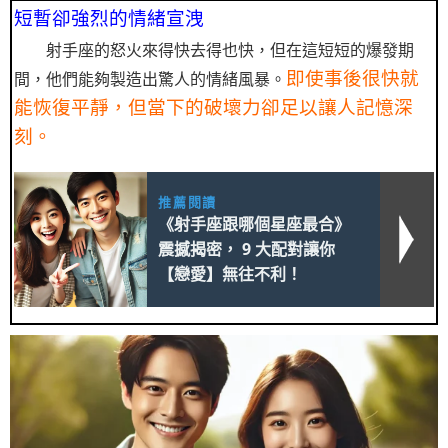
短暫卻強烈的情緒宣洩
射手座的怒火來得快去得也快，但在這短短的爆發期
即使事後很快就
間，他們能夠製造出驚人的情緒風暴。
能恢復平靜，但當下的破壞力卻足以讓人記憶深
刻。
推薦閱讀
《射手座跟哪個星座最合》
震撼揭密， 9 大配對讓你
【戀愛】無往不利！