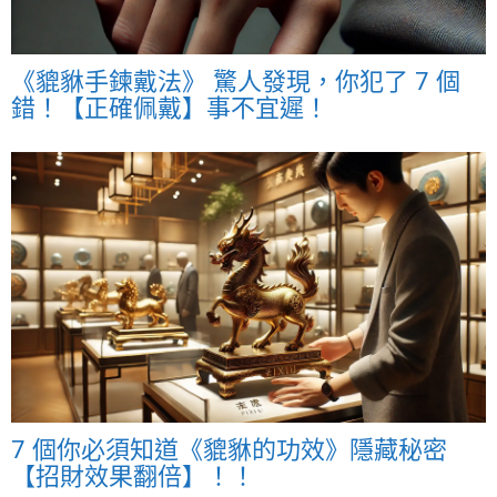
《貔貅手鍊戴法》 驚人發現，你犯了 7 個
錯！【正確佩戴】事不宜遲！
7 個你必須知道《貔貅的功效》隱藏秘密
【招財效果翻倍】！！