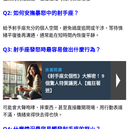
Q2: 如何安撫暴怒中的射手座？
給予射手座充分的個人空間，避免過度追問或干涉，等待情
緒平復後再溝通，通常能在短時間內恢復平靜。
Q3: 射手座發怒時最容易做出什麼行為？
推薦閱讀
《射手座女個性》大解密！ 9
個驚人特質讓男人【瘋狂著
迷】
可能會大聲咆哮、摔東西，甚至直接離開現場，用行動表達
不滿，情緒來得快去得也快。
Q4: 什麼情況最容易觸發射手座的怒火？