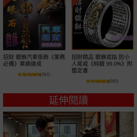
招財 貔貅汽車掛飾《業務
招財精品 貔貅戒指 防小
必備》業績達成
人尾戒《純銀 99.0%》附
鑑定書
(382)
(585)
延伸閱讀