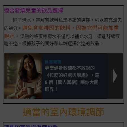
適合發燒兒童的飲品選擇
除了清水，電解質飲料也是不錯的選擇，可以補充流失
避免含咖啡因的飲料，因為它們可能加重
的鹽分。
脫水。
溫熱的蜂蜜檸檬水不僅可以補充水分，還能舒緩喉
嚨不適。根據孩子的喜好和年齡選擇合適的飲品。
推薦閱讀
專業健身教練都不敢說的
《拉筋的好處與壞處》，這
8 個【驚人真相】讓你大開
眼界！
適當的室內環境調節