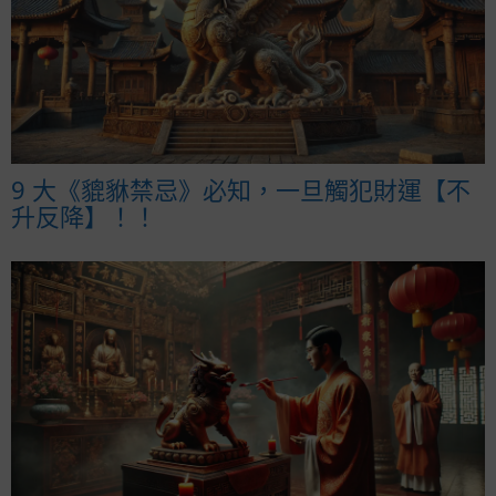
9 大《貔貅禁忌》必知，一旦觸犯財運【不
升反降】！！