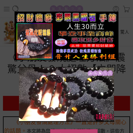
首頁
生活百科
《小朋友發燒處理方法》震驚父母！ 9 大招數【立即降溫】驚人
效果
《小朋友發燒處理方法》震
驚父母！ 9 大招數【立即降
溫】驚人效果
前言
《小朋友發燒處理方法》一直是許多父母關心
的話題。
本文將為您揭示9大《立即降溫》招數，這些方