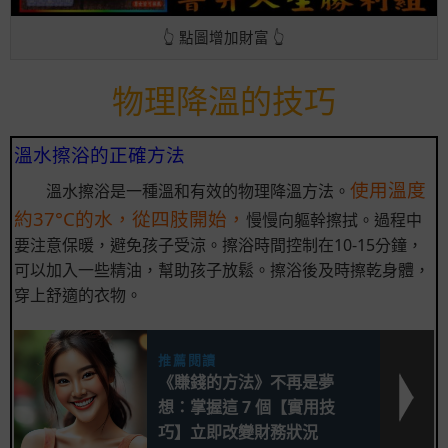
👆 點圖增加財富 👆
物理降溫的技巧
溫水擦浴的正確方法
使用溫度
溫水擦浴是一種溫和有效的物理降溫方法。
約37°C的水，從四肢開始，
慢慢向軀幹擦拭。過程中
要注意保暖，避免孩子受涼。擦浴時間控制在10-15分鐘，
可以加入一些精油，幫助孩子放鬆。擦浴後及時擦乾身體，
穿上舒適的衣物。
推薦閱讀
《賺錢的方法》不再是夢
想：掌握這 7 個【實用技
巧】立即改變財務狀況