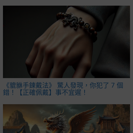
《貔貅手鍊戴法》 驚人發現，你犯了 7 個
錯！【正確佩戴】事不宜遲！