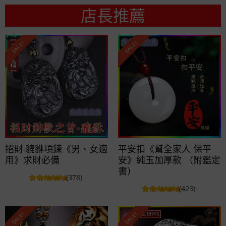
店長推薦
SALE!
SALE!
招財 貔貅項鍊《男、女適
平安扣《幫全家人 保平
用》求財必備
安》純玉加厚款 （附鑑定
書）
(378)
(423)
SALE!
SALE!