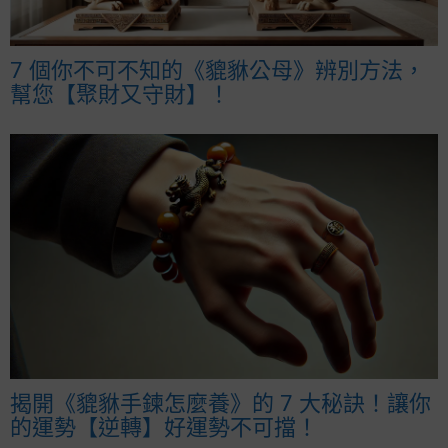
7 個你不可不知的《貔貅公母》辨別方法，
幫您【聚財又守財】！
揭開《貔貅手鍊怎麼養》的 7 大秘訣！讓你
的運勢【逆轉】好運勢不可擋！