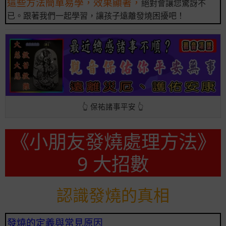
這些方法簡單易學，效果顯著，
絕對會讓您驚訝不
已。跟著我們一起學習，讓孩子遠離發燒困擾吧！
👆 保祐諸事平安 👆
《小朋友發燒處理方法》
9 大招數
認識發燒的真相
發燒的定義與常見原因