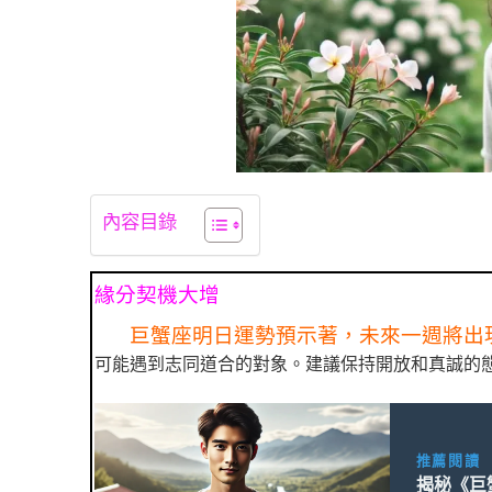
內容目錄
緣分契機大增
巨蟹座明日運勢預示著，未來一週將出
可能遇到志同道合的對象。建議保持開放和真誠的
推薦閱讀
揭秘《巨