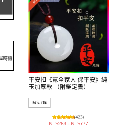
SALE!
握時機
平安扣《幫全家人 保平安》純
玉加厚款 （附鑑定書）
點我了解
(423)
–
NT$
283
NT$
777