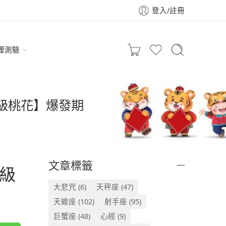
登入/註冊
理測驗
超級桃花】爆發期
文章標籤
級
大悲咒
(6)
天秤座
(47)
天蠍座
(102)
射手座
(95)
巨蟹座
(48)
心經
(9)