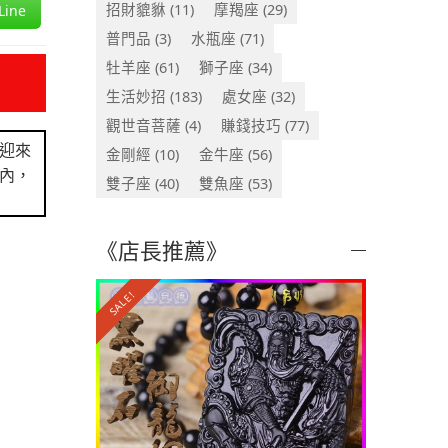
招財貔貅
(11)
摩羯座
(29)
ine
普門品
(3)
水瓶座
(71)
牡羊座
(61)
獅子座
(34)
生活妙招
(183)
處女座
(32)
觀世音菩薩
(4)
賺錢技巧
(77)
迎來
金剛經
(10)
金牛座
(56)
內，
雙子座
(40)
雙魚座
(53)
《店長推薦》
SALE!