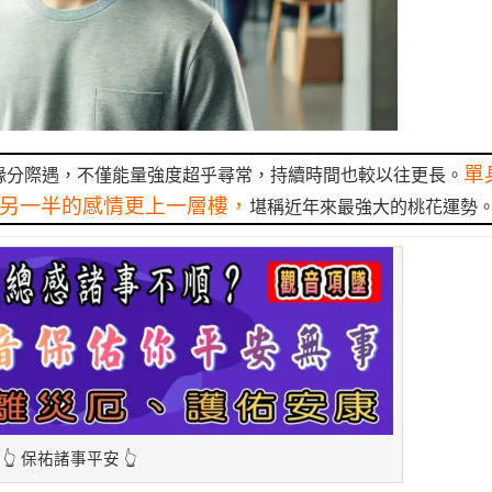
單
緣分際遇，不僅能量強度超乎尋常，持續時間也較以往更長。
另一半的感情更上一層樓，
堪稱近年來最強大的桃花運勢
👆 保祐諸事平安 👆