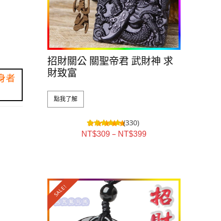
招財關公 關聖帝君 武財神 求
財致富
身者
。
點我了解
(330)
–
NT$
309
NT$
399
SALE!