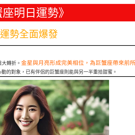
蟹座明日運勢》
運勢全面爆發
金星與月亮形成完美相位，為巨蟹座帶來前
重大轉折。
心動的對象，已有伴侶的巨蟹座則能與另一半重拾甜蜜。