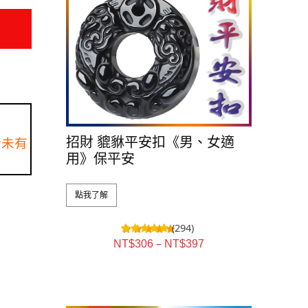
招財 貔貅平安扣《男、女適
所未有
用》保平安
點我了解
(294)
–
NT$
306
NT$
397