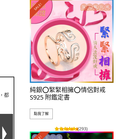
SALE!
SALE!
純銀⭕️緊緊相擁⭕️情侶對戒
純銀💕遇
，都
S925 附鑑定書
附鑑定書
點我了解
點我了解
(293)