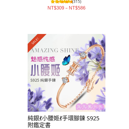
(315)
–
NT$
309
NT$
586
SALE!
SALE!
純銀💃小腰姬💃手環腳鍊 S925
純銀⭐️星
附鑑定書
S925 