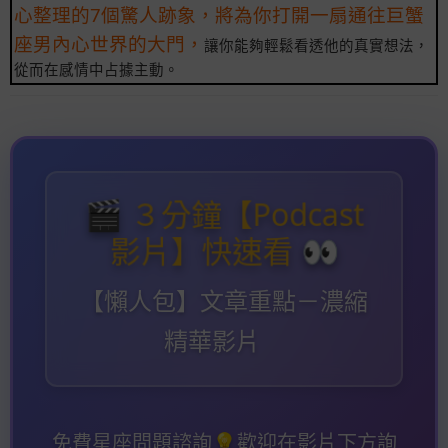
心整理的7個驚人跡象，將為你打開一扇通往巨蟹
座男內心世界的大門，
讓你能夠輕鬆看透他的真實想法，
從而在感情中占據主動。
３分鐘【Podcast
🎬️
影片】快速看
👀️
【懶人包】文章重點－濃縮
精華影片
免費星座問題諮詢
💡️
歡迎在影片下方詢