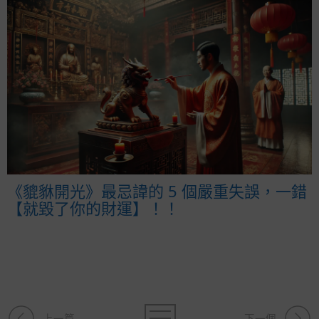
《貔貅開光》最忌諱的 5 個嚴重失誤，一錯
【就毀了你的財運】！！
上一篇
下一個