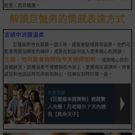
好意，而非騷擾。
解讀巨蟹男的情感表達方式
言語中流露溫柔
巨蟹座男性在喜歡一個人時，語氣會變得異常溫柔。他們可
能會用更加親密的稱呼，或是在對話中加入更多關心的詞語。
比如，他可能會詢問你今天過得如何，
或是關心你的
身體狀況。這種溫柔不僅體現在內容上，更體現在語調中。你會
感受到他說話時的柔和和耐心，彷彿在對待珍寶一般。
推薦閱讀
《巨蟹座本週運勢》竟藏驚
人天機！月老暗示 7 天內遇
見【真命天子】