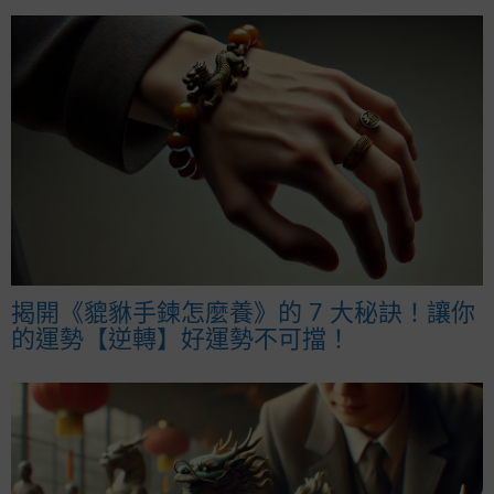
揭開《貔貅手鍊怎麼養》的 7 大秘訣！讓你
的運勢【逆轉】好運勢不可擋！