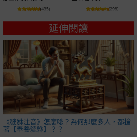
(435)
(298)
延伸閱讀
《貔貅注音》怎麼唸？為何那麼多人，都搶
著【奉養貔貅】？？