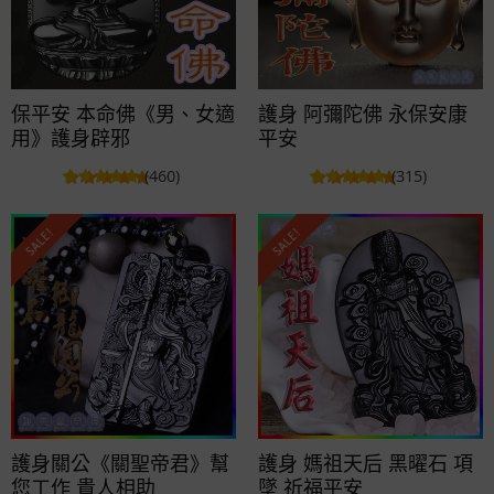
保平安 本命佛《男、女適
護身 阿彌陀佛 永保安康
用》護身辟邪
平安
(460)
(315)
SALE!
SALE!
護身關公《關聖帝君》幫
護身 媽祖天后 黑曜石 項
您工作 貴人相助
墜 祈福平安