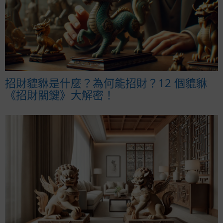
招財貔貅是什麼？為何能招財？12 個貔貅
《招財關鍵》大解密！