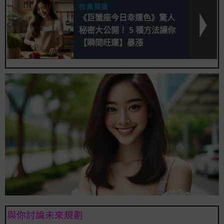
推薦閱讀
《巨蟹座今日幸運色》驚人
秘密大公開！ 5 種方法讓你
【瞬間旺運】暴漲
與你討論未來規劃