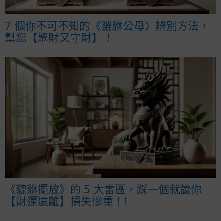
7 個你不可不知的《貔貅公母》辨別方法，
幫您【聚財又守財】！
《貔貅擺放》的 5 大雷區，踩一個就讓你
【財運遠離】損失慘重！!