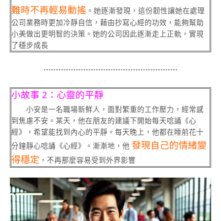
難時不再輕易動搖
。她逐漸發現，這份韌性讓她在處理
公司業務時更加冷靜自信，藉由抄寫心經的功效，能夠幫助
小美做出更明智的決策。她的公司因此逐漸走上正軌，實現
了穩步成長
小故事 2：心靈的平靜
小安是一名職場新鮮人，面對繁重的工作壓力，經常感
到焦慮不安。某天，他在朋友的建議下開始每天唸誦《心
經》，希望能找到內心的平靜。每天晚上，他都在睡前花十
發現自己的情緒變
分鐘靜心唸誦《心經》。漸漸地，他
得穩定
，不再那麼容易受到外界影響