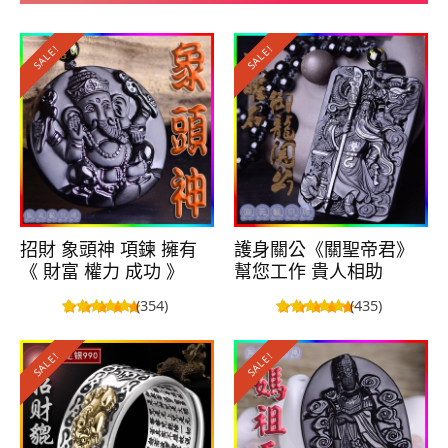
SALE!
SALE!
招財 象頭神 項鍊 擁有
護身關公《關聖帝君》
《 財富 權力 成功 》
幫您工作 貴人相助
(354)
(435)
SALE!
SALE!