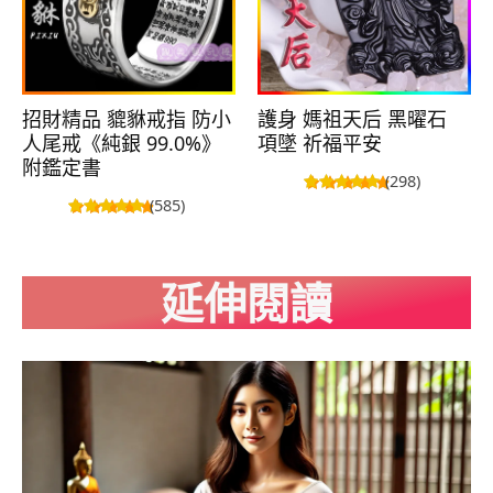
招財精品 貔貅戒指 防小
護身 媽祖天后 黑曜石
人尾戒《純銀 99.0%》
項墜 祈福平安
附鑑定書
(298)
(585)
延伸閱讀