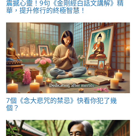
震撼心靈！9句《金剛經白話文講解》精
華，提升修行的終極智慧！
7個《念大悲咒的禁忌》快看你犯了幾
個？