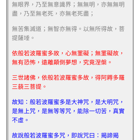
無眼界，乃至無意識界；無無明，亦無無明
盡，乃至無老死，亦無老死盡；
無苦集滅道；無智亦無得。以無所得故，菩
提薩埵。
依般若波羅蜜多故，心無罣礙；無罣礙故，
無有恐怖，遠離顛倒夢想，究竟涅槃。
三世諸佛，依般若波羅蜜多故，得阿耨多羅
三藐三菩提。
故知：般若波羅蜜多是大神咒，是大明咒，
是無上咒，是無等等咒，能除一切苦，真實
不虛。
故說般若波羅蜜多咒，即說咒曰：揭諦揭