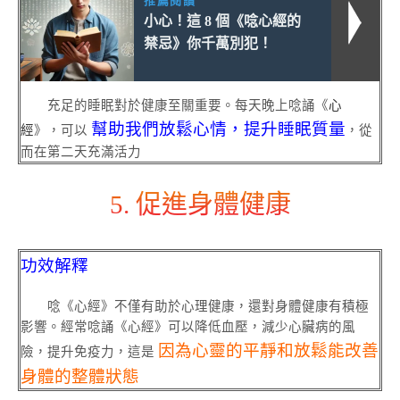
推薦閱讀
小心！這 8 個《唸心經的
禁忌》你千萬別犯！
充足的睡眠對於健康至關重要。每天晚上唸誦《
心
幫助我們放鬆心情，提升睡眠質量
經
》，可以
，從
而在第二天充滿活力
5. 促進身體健康
功效解釋
唸《心經》不僅有助於心理健康，還對身體健康有積極
影響。經常唸誦《心經》可以降低血壓，減少心臟病的風
因為心靈的平靜和放鬆能改善
險，提升免疫力，這是
身體的整體狀態