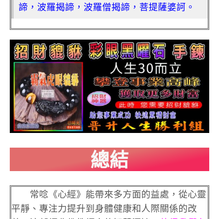
諦，波羅揭諦，波羅僧揭諦，菩提薩婆訶。
總結
常唸《心經》能帶來多方面的益處，從心靈
平靜、專注力提升到身體健康和人際關係的改