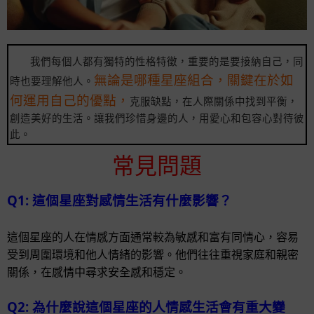
我們每個人都有獨特的性格特徵，重要的是要接納自己，同
無論是哪種星座組合，關鍵在於如
時也要理解他人。
何運用自己的優點，
克服缺點，在人際關係中找到平衡，
創造美好的生活。讓我們珍惜身邊的人，用愛心和包容心對待彼
此。
常見問題
Q1: 這個星座對感情生活有什麼影響？
這個星座的人在情感方面通常較為敏感和富有同情心，容易
受到周圍環境和他人情緒的影響。他們往往重視家庭和親密
關係，在感情中尋求安全感和穩定。
Q2: 為什麼說這個星座的人情感生活會有重大變