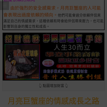
由於強烈的安全感需求，月亮巨蟹座的人可能
會表現出過度依賴的傾向。
他們可能會過分依賴伴侶來
滿足自己的情感需求，這種依賴有時會給伴侶帶來壓力，也可能
影響到自身的獨立性和成長。
👆 點圖增加財富 👆
月亮巨蟹座的情感成長之路