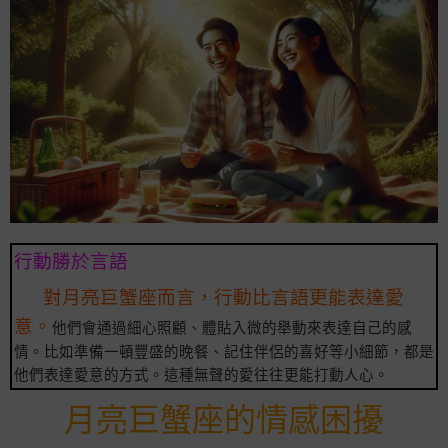
行動勝於言語
對月亮巨蟹座而言，行動比言語更能表達愛
意。
他們會通過細心照顧、體貼入微的舉動來表達自己的感
情。比如準備一頓豐盛的晚餐、記住伴侶的喜好等小細節，都是
他們表達愛意的方式。這種無聲的愛往往更能打動人心。
月亮巨蟹座的情感困擾