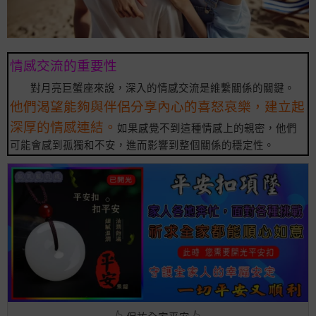
情感交流的重要性
對月亮巨蟹座來說，深入的情感交流是維繫關係的關鍵。
他們渴望能夠與伴侶分享內心的喜怒哀樂，建立起
深厚的情感連結。
如果感覺不到這種情感上的親密，他們
可能會感到孤獨和不安，進而影響到整個關係的穩定性。