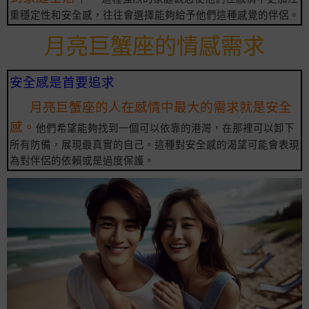
重穩定性和安全感，往往會選擇能夠給予他們這種感覺的伴侶。
月亮巨蟹座的情感需求
安全感是首要追求
月亮巨蟹座的人在感情中最大的需求就是安全
感。
他們希望能夠找到一個可以依靠的港灣，在那裡可以卸下
所有防備，展現最真實的自己。這種對安全感的渴望可能會表現
為對伴侶的依賴或是過度保護。