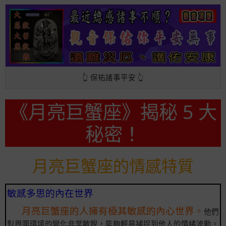
👆 保祐諸事平安 👆
《月亮巨蟹座》揭秘 5 大
秘密！
月亮巨蟹座的情感特質
敏感多思的內在世界
月亮巨蟹座的人擁有極其敏感的內心世界。
他們
對周圍環境的變化非常敏銳，能夠輕易捕捉到他人的情緒波動。