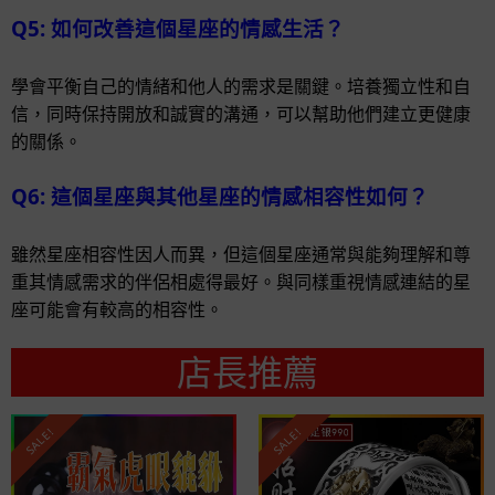
Q5: 如何改善這個星座的情感生活？
學會平衡自己的情緒和他人的需求是關鍵。培養獨立性和自
信，同時保持開放和誠實的溝通，可以幫助他們建立更健康
的關係。
Q6: 這個星座與其他星座的情感相容性如何？
雖然星座相容性因人而異，但這個星座通常與能夠理解和尊
重其情感需求的伴侶相處得最好。與同樣重視情感連結的星
座可能會有較高的相容性。
店長推薦
SALE!
SALE!