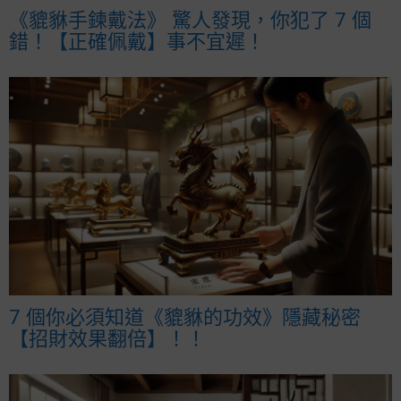
《貔貅手鍊戴法》 驚人發現，你犯了 7 個
錯！【正確佩戴】事不宜遲！
7 個你必須知道《貔貅的功效》隱藏秘密
【招財效果翻倍】！！