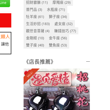
招財貔貅
(11)
摩羯座
(29)
ine
普門品
(3)
水瓶座
(71)
牡羊座
(61)
獅子座
(34)
生活妙招
(183)
處女座
(32)
觀世音菩薩
(4)
賺錢技巧
(77)
這類人
金剛經
(10)
金牛座
(56)
，讓他
雙子座
(40)
雙魚座
(53)
《店長推薦》
SALE!