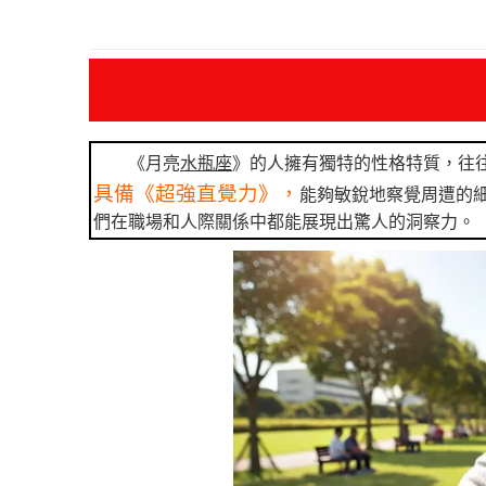
《月亮
水瓶座
》的人擁有獨特的性格特質，往
具備《超強直覺力》，
能夠敏銳地察覺周遭的
們在職場和人際關係中都能展現出驚人的洞察力。