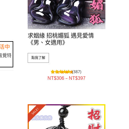
求姻緣 招桃媚狐 遇見愛情
《男、女適用》
活中
直覺特
點我了解
(387)
–
NT$
306
NT$
397
SALE!