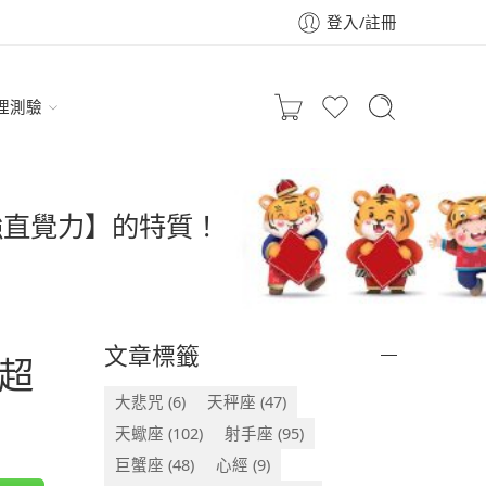
登入/註冊
理測驗
強直覺力】的特質！
文章標籤
超
大悲咒
(6)
天秤座
(47)
天蠍座
(102)
射手座
(95)
巨蟹座
(48)
心經
(9)