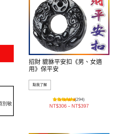
招財 貔貅平安扣《男、女適
用》保平安
點我了解
(294)
特別敏
–
NT$
306
NT$
397