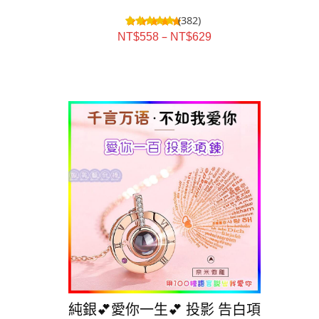
(382)
–
NT$
558
NT$
629
SALE!
純銀💕愛你一生💕 投影 告白項
純銀👫