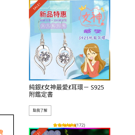
SALE!
SALE!
純銀💃女神最愛💃耳環－ S925
純銀💃小
附鑑定書
附鑑定書
點我了解
點我了解
(172)
掩