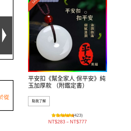
SALE!
平安扣《幫全家人 保平安》純
玉加厚款 （附鑑定書）
於從
點我了解
(423)
–
NT$
283
NT$
777