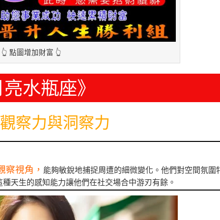
👆 點圖增加財富 👆
月亮水瓶座》
觀察力與洞察力
觀察視角，
能夠敏銳地捕捉周遭的細微變化。他們對空間氛圍
這種天生的感知能力讓他們在社交場合中游刃有餘。