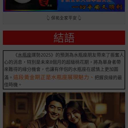
👆 保祐全家平安 👆
結語
《
水瓶座
運勢2025》的預測為水瓶座朋友帶來了振奮人
心的消息，特別是未來8個月的超級桃花期，將為單身者帶
來難得的緣分機會，也讓有伴侶的水瓶座在感情上更加圓
這段黃金期正是水瓶座展現魅力、
滿。
把握良緣的最
佳時機。