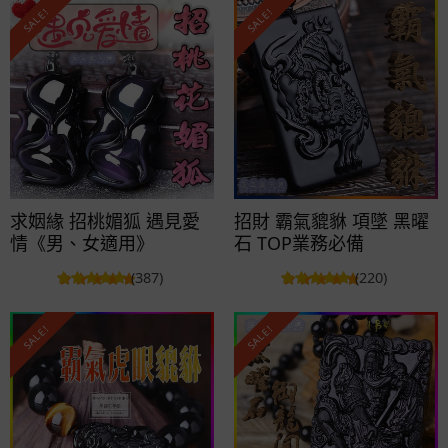
SALE!
SALE!
求姻緣 招桃媚狐 遇見愛
招財 霸氣貔貅 項墜 黑曜
情《男、女適用》
石 TOP業務必備
(387)
(220)
SALE!
SALE!