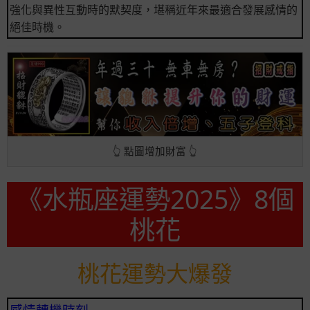
強化與異性互動時的默契度，堪稱近年來最適合發展感情的
絕佳時機。
👆 點圖增加財富 👆
《水瓶座運勢2025》8個
桃花
桃花運勢大爆發
感情轉機時刻