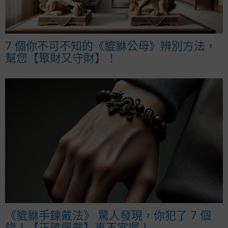
7 個你不可不知的《貔貅公母》辨別方法，
幫您【聚財又守財】！
《貔貅手鍊戴法》 驚人發現，你犯了 7 個
錯！【正確佩戴】事不宜遲！