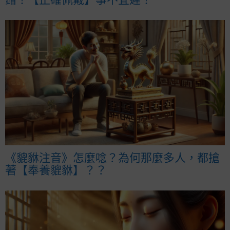
《貔貅注音》怎麼唸？為何那麼多人，都搶
著【奉養貔貅】？？