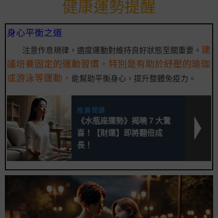
健康運勢提醒
身心平衡之道
建
注意作息規律，適度運動對維持良好狀態至關重要。
議培養固定的運動習慣，特別是有助於紓壓的瑜珈
或游泳等運動，
能幫助平衡身心，提升整體免疫力。
推薦閱讀
《水瓶座運勢》揭曉 7 大驚
喜！【財運】即將翻倍成
長！