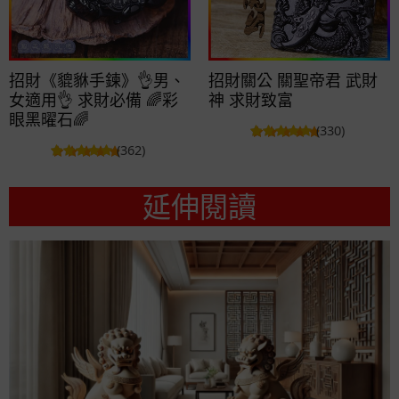
招財《貔貅手鍊》👌男、
招財關公 關聖帝君 武財
女適用👌 求財必備 🌈彩
神 求財致富
眼黑曜石🌈
(330)
(362)
延伸閱讀