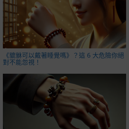
《貔貅可以戴著睡覺嗎》？這 6 大危險你絕
對不能忽視！