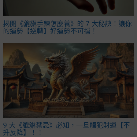
揭開《貔貅手鍊怎麼養》的 7 大秘訣！讓你
的運勢【逆轉】好運勢不可擋！
9 大《貔貅禁忌》必知，一旦觸犯財運【不
升反降】！！