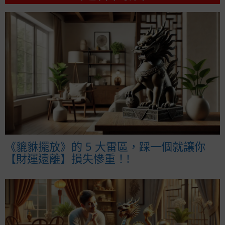
《貔貅擺放》的 5 大雷區，踩一個就讓你
【財運遠離】損失慘重！!