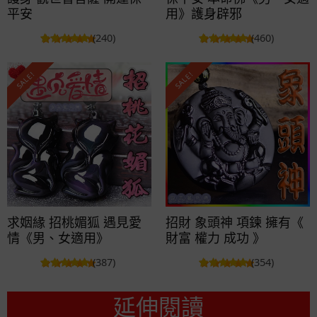
平安
用》護身辟邪
(240)
(460)
SALE!
SALE!
求姻緣 招桃媚狐 遇見愛
招財 象頭神 項鍊 擁有《
情《男、女適用》
財富 權力 成功 》
(387)
(354)
延伸閱讀