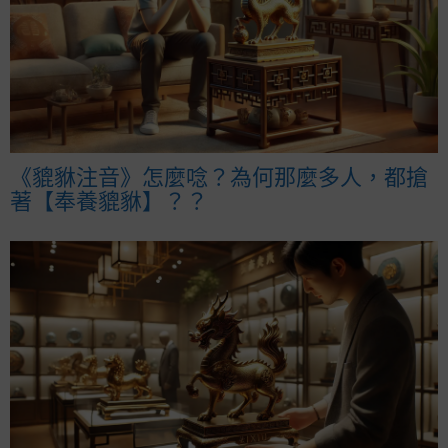
《貔貅注音》怎麼唸？為何那麼多人，都搶
著【奉養貔貅】？？