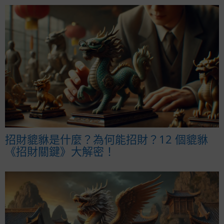
招財貔貅是什麼？為何能招財？12 個貔貅
《招財關鍵》大解密！