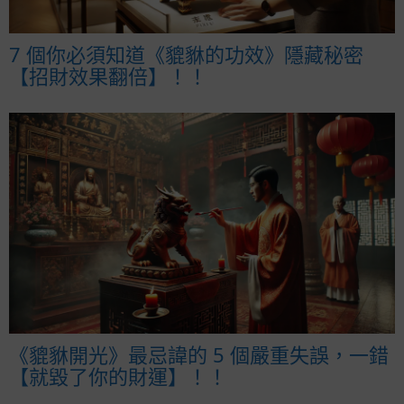
7 個你必須知道《貔貅的功效》隱藏秘密
【招財效果翻倍】！！
《貔貅開光》最忌諱的 5 個嚴重失誤，一錯
【就毀了你的財運】！！