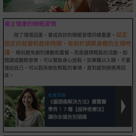
建立健康的睡眠習慣
設定
除了環境因素，養成良好的睡眠習慣同樣重要。
固定的就寢和起床時間，有助於調節身體的生理時
鐘。
睡前避免劇烈運動和重餐，而是選擇輕鬆的活動，如
閱讀或聽輕音樂，可以幫助身心放鬆。如果難以入睡，不要
強迫自己，可以起床做些輕鬆的事情，直到感到困倦再回
床。
推薦閱讀
《偏頭痛解決方法》震驚醫
學界！ 7 種【超神奇療法】
讓你永遠告別頭痛