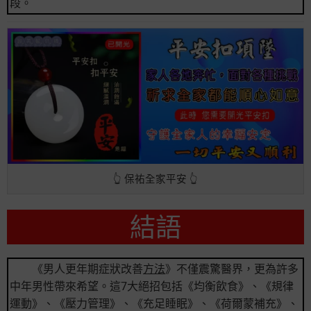
段。
👆 保祐全家平安 👆
結語
《男人更年期症狀改善
方法
》不僅震驚醫界，更為許多
中年男性帶來希望。這7大絕招包括《均衡飲食》、《規律
運動》、《壓力管理》、《充足睡眠》、《荷爾蒙補充》、