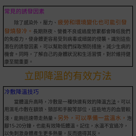
常見的誘發因素
疲勞和環境變化也可能引發
除了感染外，壓力、
發燒發冷。
長期熬夜、營養不良或過度勞累都會降低我們
的免疫力，使身體更容易受到病毒或細菌的侵襲。識別這些
潛在的誘發因素，可以幫助我們採取預防措施，減少生病的
機會。同時，了解自己的身體狀況和生活習慣，對於維持健
康至關重要。
立即降溫的有效方法
冷敷降溫技巧
當體溫升高時，冷敷是一種快速有效的降溫
方法
。可以
用濕毛巾敷在額頭、頸部和手腕等部位，這些地方的血管較
另外，可以準備一盆溫水，
淺，能夠迅速帶走熱量。
泡
腳15-20分鐘，也能有效降低體溫。記住，水溫不宜過冷，
以免刺激身體產生更多熱量，反而適得其反。