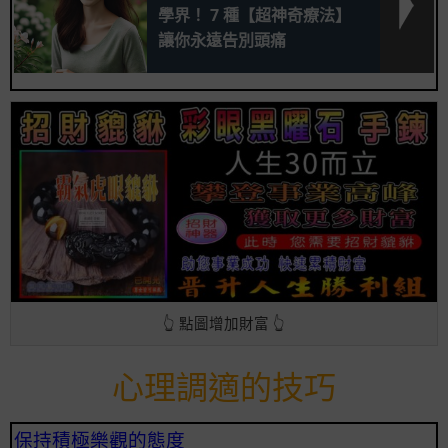
學界！ 7 種【超神奇療法】
讓你永遠告別頭痛
👆 點圖增加財富 👆
心理調適的技巧
保持積極樂觀的態度