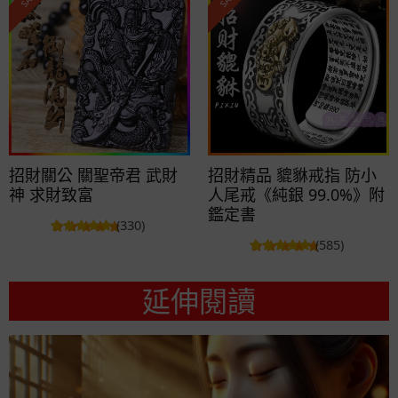
招財關公 關聖帝君 武財
招財精品 貔貅戒指 防小
神 求財致富
人尾戒《純銀 99.0%》附
鑑定書
(330)
(585)
延伸閱讀