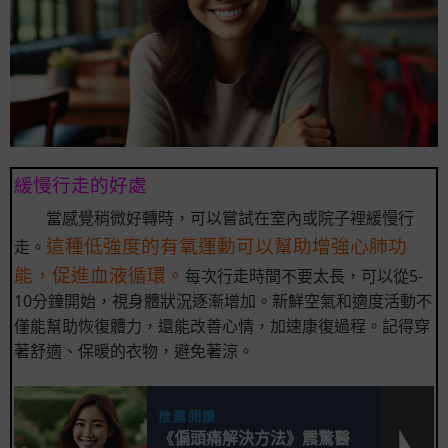
緩慢行走的好處
當感覺稍微好轉時，可以嘗試在室內或院子裡緩慢行
這種低強度的有氧運動可以幫助增強心肺功
走。
能，促進血液循環。
每次行走時間不要太長，可以從5-
10分鐘開始，視身體狀況逐漸增加。新鮮空氣和適度活動不
僅能幫助恢復體力，還能改善心情，加速康復過程。記得穿
著舒適、保暖的衣物，避免著涼。
推薦閱讀
《偏頭痛解決方法》震驚醫