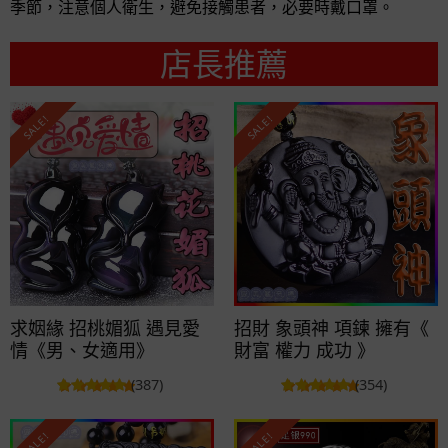
季節，注意個人衛生，避免接觸患者，必要時戴口罩。
店長推薦
SALE!
SALE!
求姻緣 招桃媚狐 遇見愛
招財 象頭神 項鍊 擁有《
情《男、女適用》
財富 權力 成功 》
(387)
(354)
SALE!
SALE!