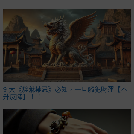
9 大《貔貅禁忌》必知，一旦觸犯財運【不
升反降】！！