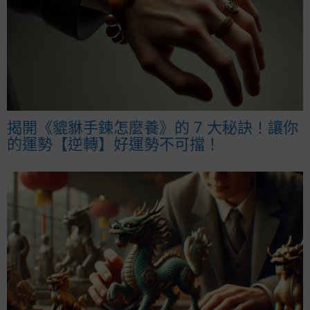
揭開《貔貅手鍊怎麼養》的 7 大秘訣！讓你
的運勢【逆轉】好運勢不可擋！