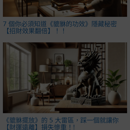
7 個你必須知道《貔貅的功效》隱藏秘密
【招財效果翻倍】！！
《貔貅擺放》的 5 大雷區，踩一個就讓你
【財運遠離】損失慘重！!