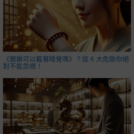
《貔貅可以戴著睡覺嗎》？這 6 大危險你絕
對不能忽視！