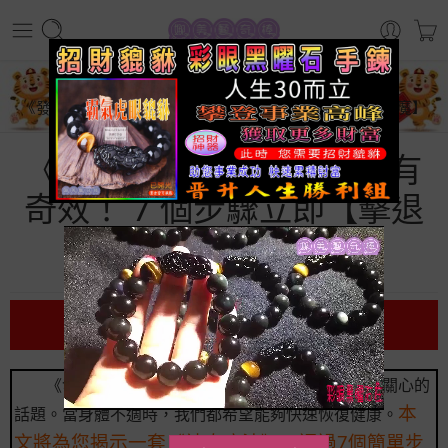
首頁
生活百科
《發燒發冷解決方法》竟有奇效！ 7 個步驟立即【擊退病魔】
《發燒發冷解決方法》竟有
奇效！ 7 個步驟立即【擊退
病魔】
前言
《發燒發冷解決方法》一直是許多人在生病時最關心的
本
話題。當身體不適時，我們都希望能夠快速恢復健康。
文將為您揭示一套《神奇療法》，通過7個簡單步