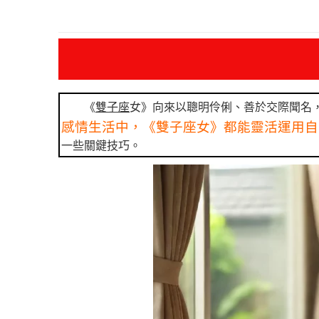
《
雙子座
女》向來以聰明伶俐、善於交際聞名
感情生活中，《雙子座女》都能靈活運用自
一些關鍵技巧。