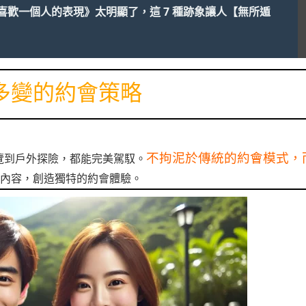
喜歡一個人的表現》太明顯了，這 7 種跡象讓人【無所遁
多變的約會策略
不拘泥於傳統的約會模式，
覽到戶外探險，都能完美駕馭。
內容，創造獨特的約會體驗。