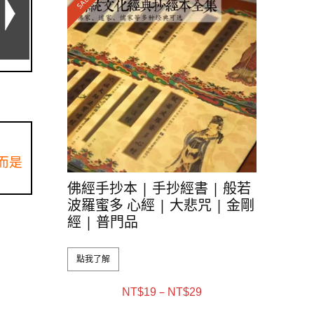
SALE!
而是
佛經手抄本 | 手抄經書 | 般若
波羅蜜多 心經 | 大悲咒 | 金剛
經 | 普門品
點我了解
–
NT$
19
NT$
29