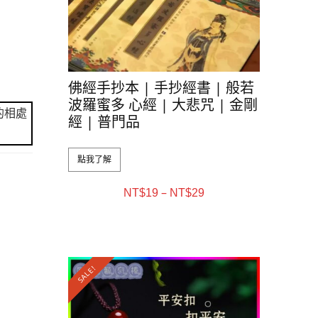
佛經手抄本 | 手抄經書 | 般若
波羅蜜多 心經 | 大悲咒 | 金剛
的相處
經 | 普門品
點我了解
–
NT$
19
NT$
29
SALE!