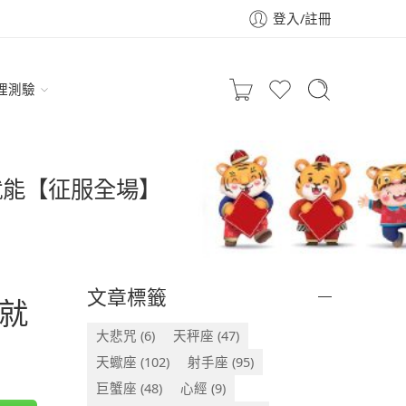
登入/註冊
理測驗
就能【征服全場】
文章標籤
就
大悲咒
(6)
天秤座
(47)
天蠍座
(102)
射手座
(95)
巨蟹座
(48)
心經
(9)