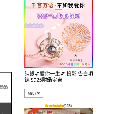
SALE!
純銀💕愛你一生💕 投影 告白項
純銀👑
鍊 S925附鑑定書
S925 
透過
點我了解
點我了解
(253)