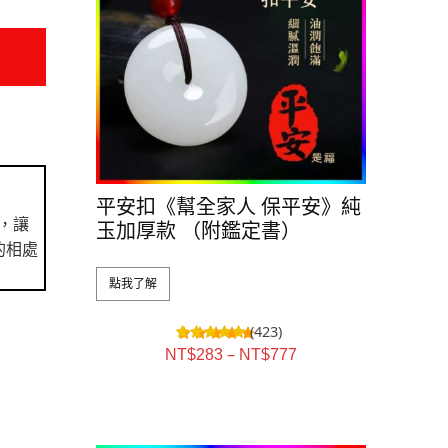
平安扣《幫全家人 保平安》純
，讓
玉加厚款 （附鑑定書）
的相處
點我了解
(423)
–
NT$
283
NT$
777