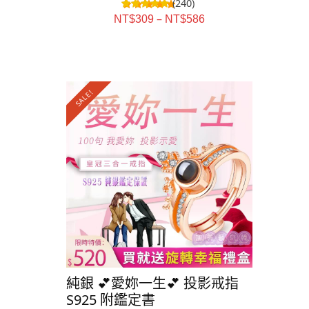
(240)
–
NT$
309
NT$
586
SALE!
SALE!
純銀 💕愛妳一生💕 投影戒指
純銀⭐️星
S925 附鑑定書
S925 