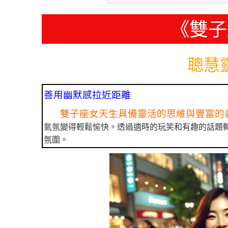
《雙子
聰慧
善用幽默感拉近距離
雙子座女天生具備靈活的思維與豐富的
氣氛變得輕鬆愉快。透過適時的玩笑和有趣的話題
氛圍。