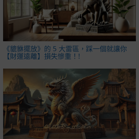
《貔貅擺放》的 5 大雷區，踩一個就讓你
【財運遠離】損失慘重！!