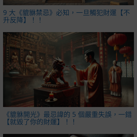
9 大《貔貅禁忌》必知，一旦觸犯財運【不
升反降】！！
《貔貅開光》最忌諱的 5 個嚴重失誤，一錯
【就毀了你的財運】！！