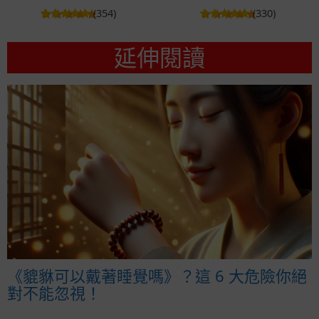
(354)
(330)
延伸閱讀
《貔貅可以戴著睡覺嗎》？這 6 大危險你絕
對不能忽視！