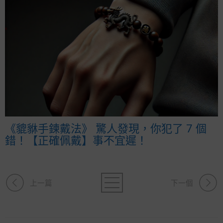
《貔貅手鍊戴法》 驚人發現，你犯了 7 個
錯！【正確佩戴】事不宜遲！
上一篇
下一個