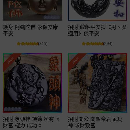
護身 阿彌陀佛 永保安康
招財 貔貅平安扣《男、女
平安
適用》保平安
(315)
(294)
SALE!
SALE!
招財 象頭神 項鍊 擁有《
招財關公 關聖帝君 武財
財富 權力 成功 》
神 求財致富