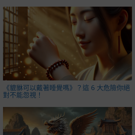
《貔貅可以戴著睡覺嗎》？這 6 大危險你絕
對不能忽視！