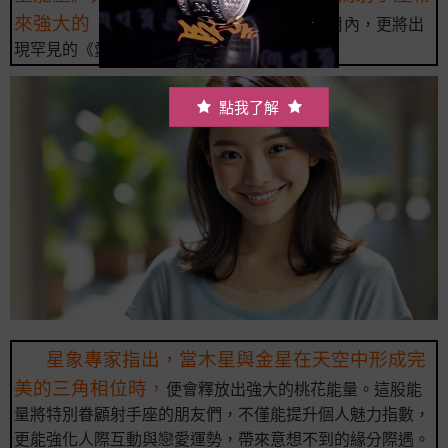
來強大的《桃花磁場》，
尤其在未來8個月內，更將出
現罕見的《愛情共振》現象。
點我了解
星象專家指出，當木星與金星在天空中形成完
美的三角相位時，
便會釋放出強大的桃花能量。這股能
量將特別眷顧射手座的朋友們，不僅能提升個人魅力指數，
更能強化人際互動與戀愛運勢，帶來意想不到的緣分際遇。