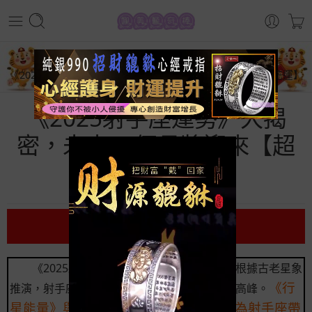
首頁
星座運勢
《2025射手座運勢》大揭密，未來 8 個月將迎來【超強桃花運】
《2025射手座運勢》大揭
密，未來 8 個月將迎來【超
強桃花運】
前言
《2025射手座運勢》即將揭開神秘面紗，根據古老星象
《行
推演，射手座將在2025年迎來前所未有的運勢高峰。
星能量》與《星座磁場》的特殊交會，為射手座帶