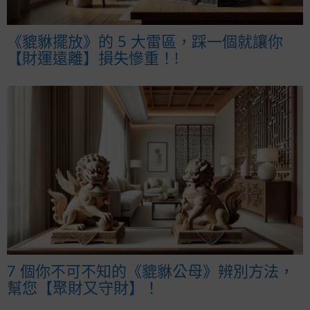
《貔貅擺放》的 5 大雷區，踩一個就讓你
【財運遠離】損失慘重！!
7 個你不可不知的《貔貅公母》辨別方法，
幫您【聚財又守財】！