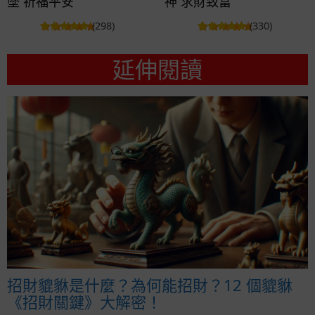
墜 祈福平安
神 求財致富
(298)
(330)
延伸閱讀
招財貔貅是什麼？為何能招財？12 個貔貅
《招財關鍵》大解密！