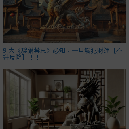
9 大《貔貅禁忌》必知，一旦觸犯財運【不
升反降】！！