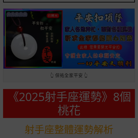
👆 保祐全家平安 👆
《2025射手座運勢》8個
桃花
射手座整體運勢解析