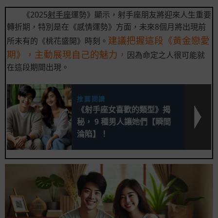
《2025
射手座
運勢》顯示，射手座朋友將迎來人生重要
轉折期，特別是在《感情運勢》方面，未來8個月將出現前
建議把握這段《黃金戀愛
所未有的《桃花盛開》時刻。
期》，主動展現自己的魅力，
因為命定之人很可能就
在這段期間出現。
推薦閱讀
《射手座女喜歡的類型》揭
秘， 9 種男人讓她們【瞬間
淪陷】！