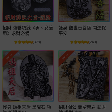
招財 貔貅項鍊《男、女適
護身 觀世音菩薩 開運保
用》求財必備
平安
(378)
(240)
SALE!
SALE!
護身 媽祖天后 黑曜石 項
招財關公 關聖帝君 武財