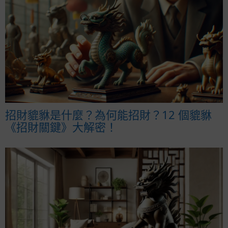
招財貔貅是什麼？為何能招財？12 個貔貅
《招財關鍵》大解密！