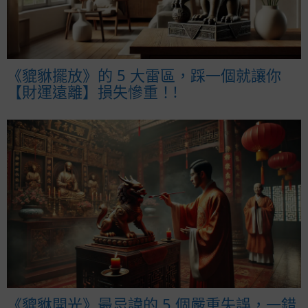
《貔貅擺放》的 5 大雷區，踩一個就讓你
【財運遠離】損失慘重！!
《貔貅開光》最忌諱的 5 個嚴重失誤，一錯