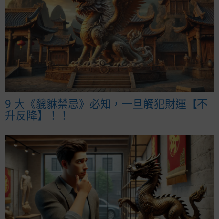
9 大《貔貅禁忌》必知，一旦觸犯財運【不
升反降】！！