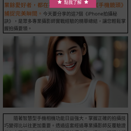
點我了解
業餘愛好者，都在不斷探索如何運用《手機鏡頭》
捕捉完美瞬間。
今天要分享的這7個《iPhone拍攝秘
訣》，是眾多專業攝影師實戰經驗的精華總結，讓您輕鬆掌
握拍攝要領。
隨著智慧型手機相機功能日益強大，掌握正確的拍攝技
巧變得比以往更加重要。透過這套經過專業攝影師反覆驗證