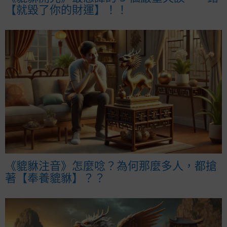
【就毀了你的財運】！！
《貔貅注音》怎麼唸？為何那麼多人，都搶
著【奉養貔貅】？？