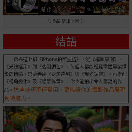
👆 點圖增加財富 👆
結語
透過這七招《iPhone拍照
技巧
》，從《構圖原則》、
《光線運用》到《後製調色》，每個人都能輕鬆掌握專業攝
影的精髓。只要善用《對焦控制》與《曝光調整》，再搭配
《視角變化》及《場景佈置》，你也能拍出令人驚艷的作
這些技巧不僅實用，更能讓你的攝影作品展現
品。
獨特魅力。