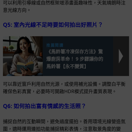
可以利用引導線或自然框架增添畫面趣味性，天氣晴朗時注
意光線方向。
Q5: 室內光線不足時要如何拍出好照片？
推薦閱讀
《馬鈴薯冷凍保存方法》驚
爆廚房革命！ 9 步驟讓你的
馬鈴薯【永不變質】
可以靠近窗戶利用自然光源，或使用補光設備。調整白平衡
確保色彩真實，必要時可開啟HDR模式提升畫質表現。
Q6: 如何拍出富有情感的生活照？
捕捉自然的互動瞬間，避免過度擺拍。善用環境光線營造氛
圍，適時運用連拍功能捕捉精彩表情，注意取景角度的變