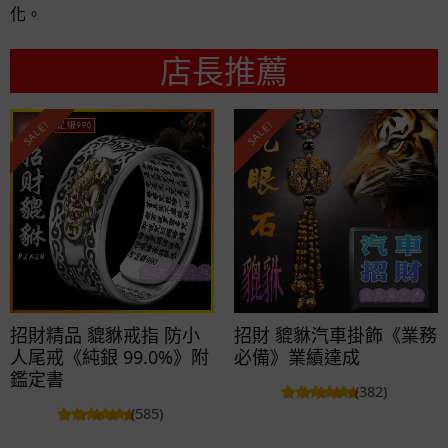
化。
店長推薦
SALE!
SALE!
招財精品 貔貅戒指 防小
招財 貔貅汽車掛飾《業務
人尾戒《純銀 99.0%》附
必備》業績達成
鑑定書
(382)
(585)