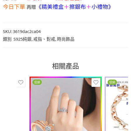
今日下單
《精美禮盒
＋
擦銀布
＋
小禮物》
再贈
SKU:
3619dac2ca04
類別
S925純銀
,
戒指、對戒
,
時尚飾品
相關產品
促銷
促銷