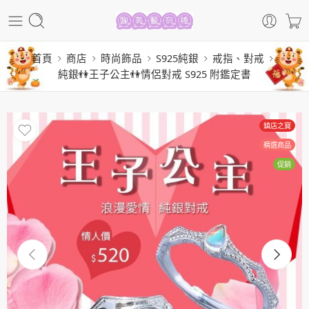
首頁
商店
時尚飾品
S925純銀
戒指、對戒
純銀👫王子公主👫情侶對戒 S925 附鑑定書
鎮店之寶
精選商品
促銷