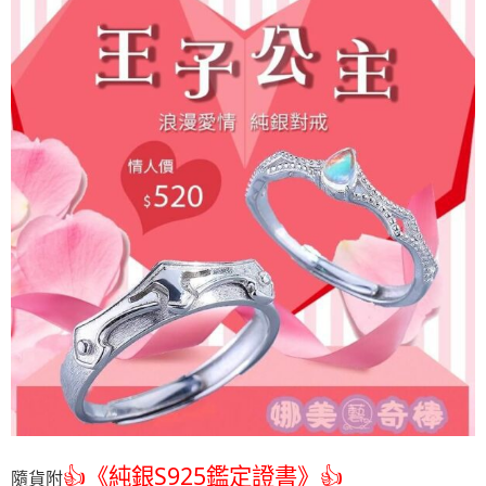
👍
《純銀S925鑑定證書》👍
隨貨附