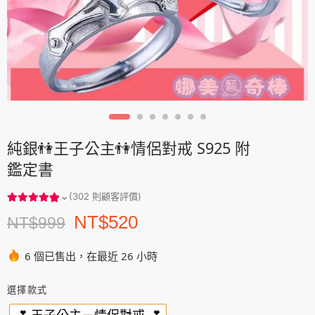
純銀👫王子公主👫情侶對戒 S925 附
鑑定書
(
302
則顧客評價)
NT$
520
NT$
999
6 個已售出，在最近 26 小時
選擇款式