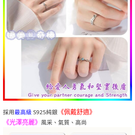
《佩戴舒適》
採用
最高級
S925純銀
《光澤亮麗》
風采、氣質、高尚