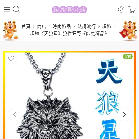
首頁
商店
時尚飾品
鈦鋼流行
項飾
項鍊《天狼星》狼性狂野《帥氣精品》
促銷