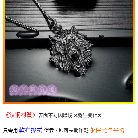
《鈦鋼材質》
表面不易因環境 ❌發生變化❌
軟布擦拭
永保光澤平滑
只需用
保養
，即可長期佩戴