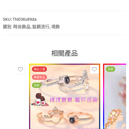
SKU:
TNE06s89da
類別
時尚飾品
,
鈦鋼流行
,
項飾
相關產品
鎮店之寶
促銷
精選商品
促銷