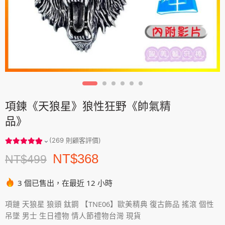
項鍊《天狼星》狼性狂野《帥氣精
品》
(
269
則顧客評價)
NT$
368
NT$
499
3 個已售出，在最近 12 小時
項鏈 天狼星 狼頭 鈦鋼 【TNE06】歐美精典 復古飾品 搖滾 個性
吊墜 男士 生日禮物 情人節禮物台灣 現貨