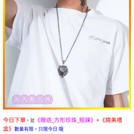
今日下單
《贈送_方形珍珠_粗鍊》
+《精美禮
，就
盒》
數量有限，只限今日 哦