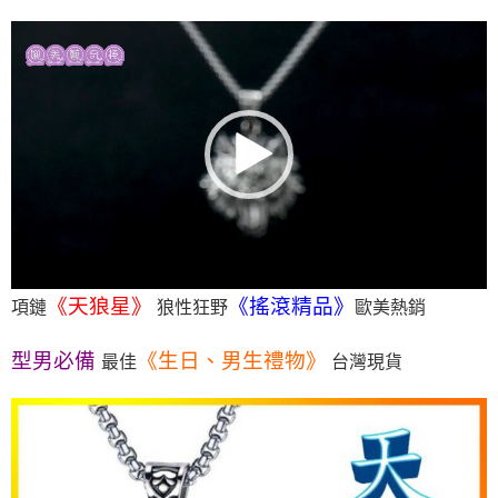
Video
Player
《天狼星》
《搖滾精品》
項鏈
狼性狂野
歐美熱銷
型男必備
《生日、男生禮物》
最佳
台灣現貨