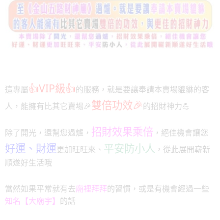
👍VIP級👍
這專屬
的服務，就是要讓奉請本賣場貔貅的客
雙倍功效🎉
人，能擁有比其它賣場🎉
的招財神力💪
招財效果乘倍
除了開光，還幫您過爐，
，絕佳機會讓您
好運、財運
平安防小人
更加旺旺來、
，從此展開嶄新
順遂好生活哦
當然如果平常就有去
廟裡拜拜
的習慣，或是有機會經過一些
知名【大廟宇】
的話