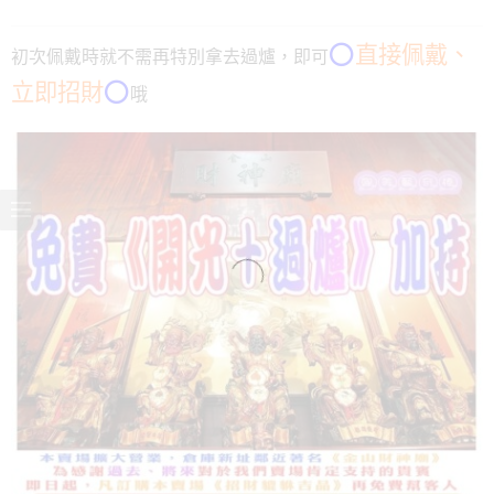
⭕️
直接佩戴、
初次佩戴時就不需再特別拿去過爐，即可
立即招財
⭕️
哦