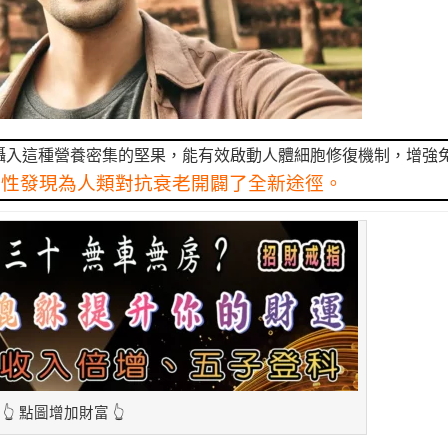
攝入這種營養密集的堅果，能有效啟動人體細胞修復機制，增強
破性發現為人類對抗衰老開闢了全新途徑。
👆 點圖增加財富 👆