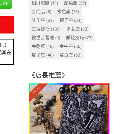
招財貔貅
(11)
摩羯座
(29)
ine
普門品
(3)
水瓶座
(71)
牡羊座
(61)
獅子座
(34)
生活妙招
(183)
處女座
(32)
觀世音菩薩
(4)
賺錢技巧
(77)
化》
金剛經
(10)
金牛座
(56)
尤其在
雙子座
(40)
雙魚座
(53)
《店長推薦》
SALE!