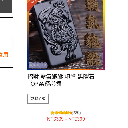
SALE!
食用
招財 霸氣貔貅 項墜 黑曜石
TOP業務必備
點我了解
(220)
–
NT$
309
NT$
399