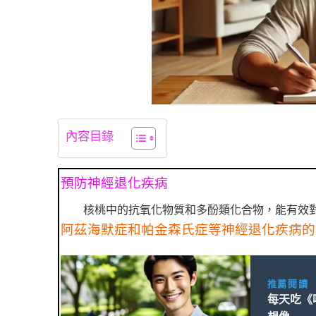
內容目錄
預防神經退化疾病
核桃中的抗氧化物質和多酚類化合物，能有效
阿茲海默症和帕金森氏症等神經退化疾病的
推薦閱讀
每天吃《