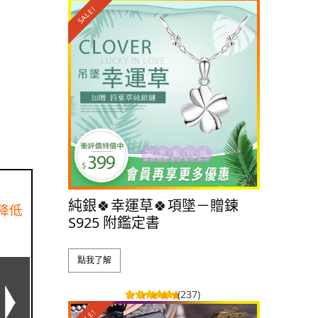
SALE!
SALE!
純銀🍀幸運草🍀項墜－贈鍊
純銀👑
降低
S925 附鑑定書
S925 
點我了解
點我了解
(237)