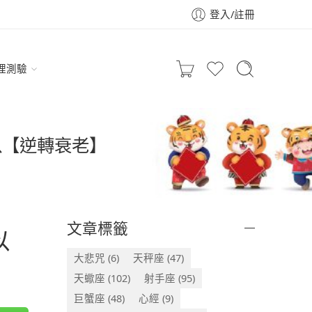
登入/註冊
理測驗
以【逆轉衰老】
文章標籤
以
大悲咒
(6)
天秤座
(47)
天蠍座
(102)
射手座
(95)
巨蟹座
(48)
心經
(9)