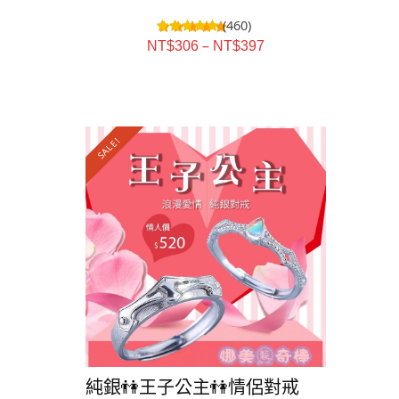
(460)
–
NT$
306
NT$
397
SALE!
SALE!
純銀👫王子公主👫情侶對戒
純銀⭕️