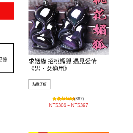
記憶
求姻緣 招桃媚狐 遇見愛情
《男、女適用》
點我了解
(387)
–
NT$
306
NT$
397