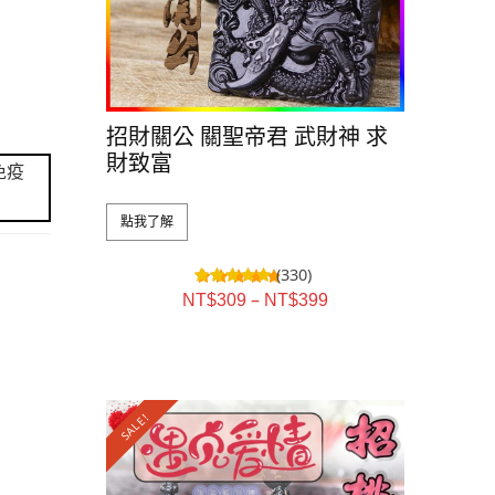
招財關公 關聖帝君 武財神 求
財致富
免疫
點我了解
(330)
–
NT$
309
NT$
399
SALE!