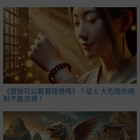
《貔貅可以戴著睡覺嗎》？這 6 大危險你絕
對不能忽視！