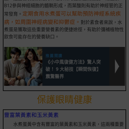
B12參與神經細胞的髓鞘形成，而葉酸則有助於神經管的正
定期食用水煮蛋可以幫助預防神經系統疾
常發育。
病，如周圍神經病變和抑鬱症。
對於素食者來說，水
煮蛋是獲取這些重要營養素的便捷途徑，有助於彌補植物性
飲食可能存在的營養缺口。
推薦閱讀
《小中風復健方法》驚人突
破！ 9 大秘技【瞬間恢復】
震驚醫界
保護眼睛健康
豐富葉黃素和玉米黃素
水煮蛋黃中含有豐富的葉黃素和玉米黃素，這兩種重要