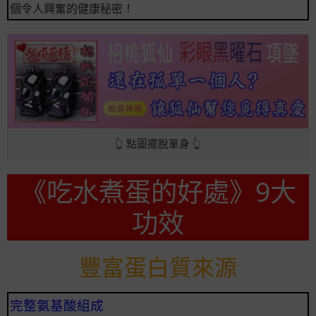
個令人興奮的健康秘密！
👆 點圖擺脫單身 👆
《吃水煮蛋的好處》9大
功效
豐富蛋白質來源
完整氨基酸組成