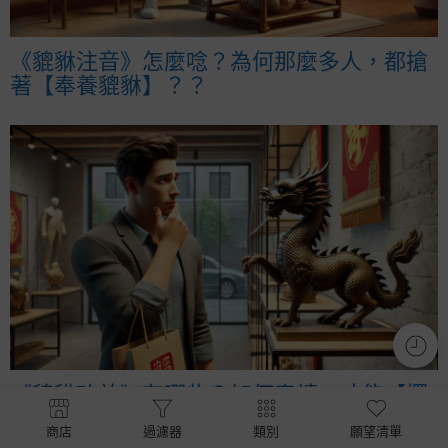
《貔貅注音》怎麼唸？為何那麼多人，都搶
著【奉養貔貅】？？
《貔貅功效》有哪些？如何奉請，才能【擺
脫不順，運勢回升】？？
商店
過濾器
類別
願望清單