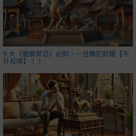
9 大《貔貅禁忌》必知，一旦觸犯財運【不
升反降】！！