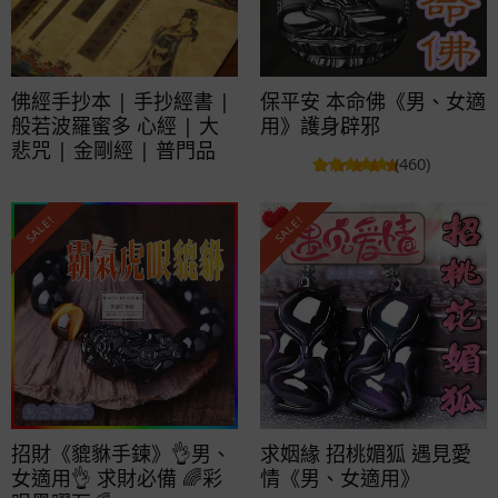
佛經手抄本 | 手抄經書 |
保平安 本命佛《男、女適
般若波羅蜜多 心經 | 大
用》護身辟邪
悲咒 | 金剛經 | 普門品
(460)
SALE!
SALE!
招財《貔貅手鍊》👌男、
求姻緣 招桃媚狐 遇見愛
女適用👌 求財必備 🌈彩
情《男、女適用》