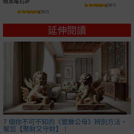
眼黑曜石🌈
(387)
(362)
延伸閱讀
7 個你不可不知的《貔貅公母》辨別方法，
幫您【聚財又守財】！