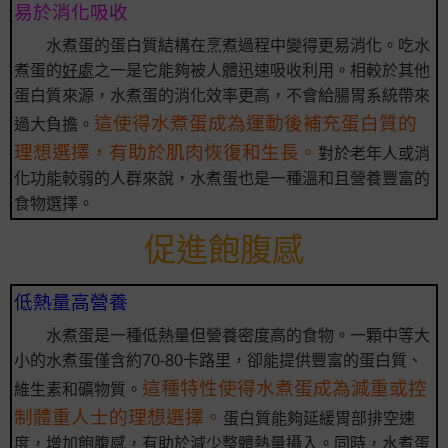
易於消化吸收
水煮蛋的蛋白質結構在烹煮過程中變得更易消化。吃水
煮蛋的
好處
之一是它能夠被人體迅速吸收利用。相較於其他
蛋白質來源，水煮蛋的消化效率更高，不會給腸胃系統帶來
這使得水煮蛋成為運動後補充蛋白質的
過大負擔。
理想選擇，有助於肌肉恢復和生長。
對於老年人或消
化功能較弱的人群來說，水煮蛋也是一種溫和且營養豐富的
食物選擇。
促進飽腹感
低熱量高營養
水煮蛋是一種低熱量但營養密度高的食物。一顆中等大
小的水煮蛋僅含約70-80卡路里，卻能提供豐富的蛋白質、
這種特性使得水煮蛋成為減重或控
維生素和礦物質。
制體重人士的理想選擇。
蛋白質能夠延緩胃部排空速
度，增加飽腹感，有助於減少整體熱量攝入。同時，水煮蛋