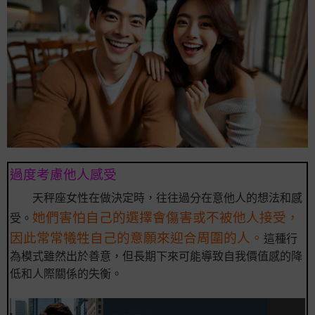
過度考慮他人感受
天秤座女性在做決定時，往往過分在意他人的想法和感
她們害怕自己的選擇會傷害或不被他人接受，
受。
因此常常犧牲自己的意願來迎合周圍的人。
這種行
為模式雖然出於善意，但長期下來可能導致自我價值感的降
低和人際關係的失衡。