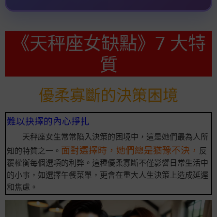
《天秤座女缺點》7 大特
質
優柔寡斷的決策困境
難以抉擇的內心掙扎
天秤座女生常常陷入決策的困境中，這是她們最為人所
面對選擇時，她們總是猶豫不決，
知的特質之一。
反
覆權衡每個選項的利弊。這種優柔寡斷不僅影響日常生活中
的小事，如選擇午餐菜單，更會在重大人生決策上造成延遲
和焦慮。