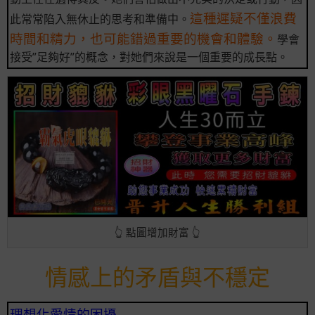
這種遲疑不僅浪費
此常常陷入無休止的思考和準備中。
時間和精力，也可能錯過重要的機會和體驗。
學會
接受”足夠好”的概念，對她們來說是一個重要的成長點。
👆 點圖增加財富 👆
情感上的矛盾與不穩定
理想化愛情的困擾