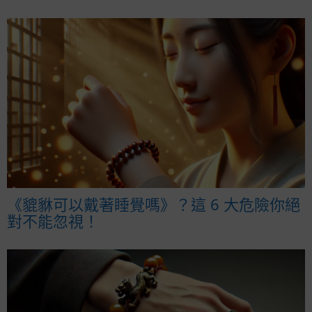
《貔貅可以戴著睡覺嗎》？這 6 大危險你絕
對不能忽視！