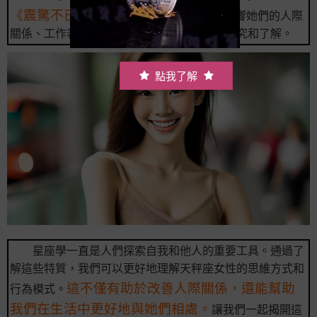
《震驚不已》的真相。
這些特質可能會影響她們的人際
關係、工作表現和生活方式，值得我們仔細研究和了解。
點我了解
星座學一直是人們探索自我和他人的重要工具。通過了
解這些特質，我們可以更好地理解天秤座女性的思維方式和
這不僅有助於改善人際關係，還能幫助
行為模式。
我們在生活中更好地與她們相處。
讓我們一起揭開這