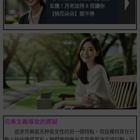
玄機！月老加持 8 倍讓你
【桃花朵朵】開不停
完美主義導致的遲疑
追求完美是天秤座女性的另一個特點，但這種特質在行
動上往往適得其反。她們害怕做出不完美的決定或行動，因