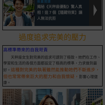
推薦閱讀
揭秘《天秤座優點》驚人真
相！這 7 個【隱藏特質】讓
人無法抗拒
過度追求完美的壓力
高標準帶來的自我苛責
天秤座女生對完美的追求可謂到了極致。她們在工作、
學習和生活的各個方面都設定了極高的標準，力求做到最
這種對完美的執著雖然能推動她們不斷進步，
好。
但也常常帶來巨大的壓力和自我懷疑，
影響心理健
康。