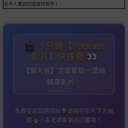
些令人驚訝的隱藏特質吧！
３分鐘【Podcast
🎬️
影片】快速看
👀️
【懶人包】文章重點－濃縮
精華影片
免費星座問題諮詢
💡️
歡迎在影片下方詢
問
👆️
小潔老師會親自回覆哦！