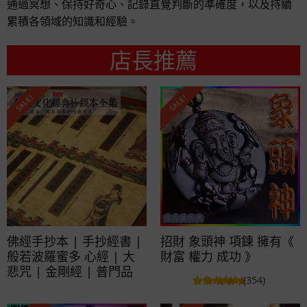
通過冥想、保持好奇心、記錄直覺判斷的準確度，以及持續
累積各領域的知識和經驗。
店長推薦
SALE!
SALE!
佛經手抄本 | 手抄經書 |
招財 象頭神 項鍊 擁有《
般若波羅蜜多 心經 | 大
財富 權力 成功 》
悲咒 | 金剛經 | 普門品
(354)