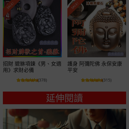
SALE!
SALE!
招財 貔貅項鍊《男、女適
護身 阿彌陀佛 永保安康
用》求財必備
平安
(378)
(315)
延伸閱讀