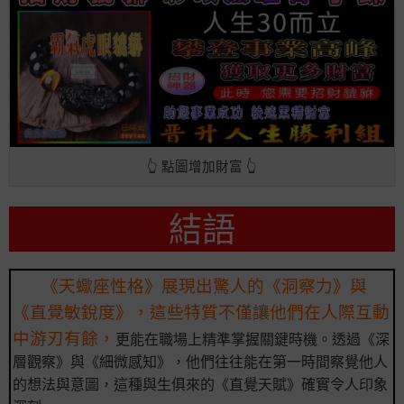
👆 點圖增加財富 👆
結語
《天蠍座性格》展現出驚人的《洞察力》與
《直覺敏銳度》，這些特質不僅讓他們在人際互動
中游刃有餘，
更能在職場上精準掌握關鍵時機。透過《深
層觀察》與《細微感知》，他們往往能在第一時間察覺他人
的想法與意圖，這種與生俱來的《直覺天賦》確實令人印象