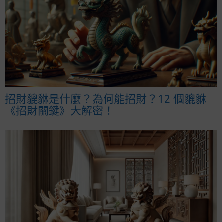
招財貔貅是什麼？為何能招財？12 個貔貅
《招財關鍵》大解密！