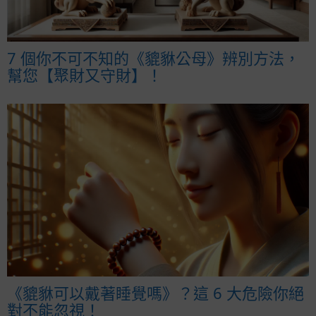
7 個你不可不知的《貔貅公母》辨別方法，
幫您【聚財又守財】！
《貔貅可以戴著睡覺嗎》？這 6 大危險你絕
對不能忽視！