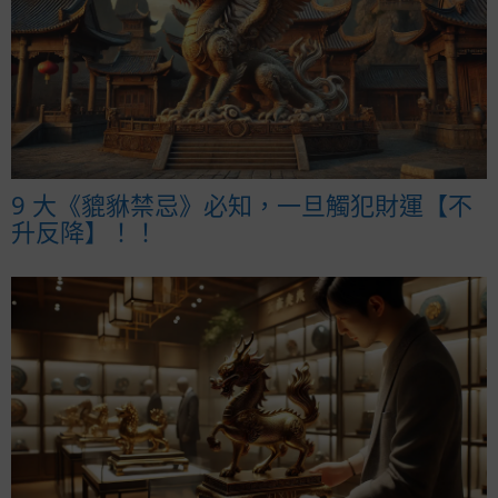
9 大《貔貅禁忌》必知，一旦觸犯財運【不
升反降】！！