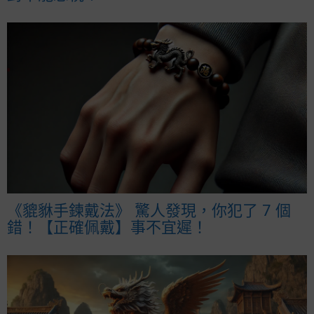
《貔貅手鍊戴法》 驚人發現，你犯了 7 個
錯！【正確佩戴】事不宜遲！