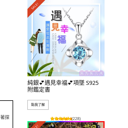
SALE!
SALE!
純銀💕遇見幸福💕項墜 S925
純銀👑
附鑑定書
S925 
點我了解
點我了解
帶著探
(228)