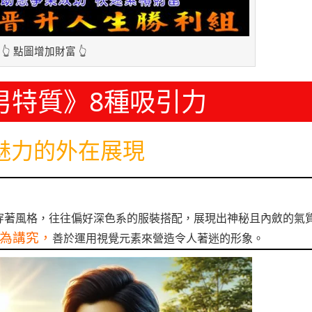
👆 點圖增加財富 👆
男特質》8種吸引力
魅力的外在展現
穿著風格，往往偏好深色系的服裝搭配，展現出神秘且內斂的氣
為講究，
善於運用視覺元素來營造令人著迷的形象。