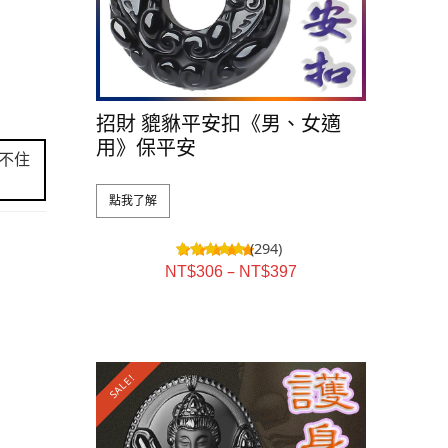
招財 貔貅平安扣《男、女適
用》保平安
不住
點我了解
(294)
–
NT$
306
NT$
397
SALE!