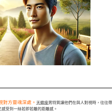
視對方靈魂深處。
天蠍座
男特質讓他們在與人對視時，往往
又感受到一絲若即若離的距離感。