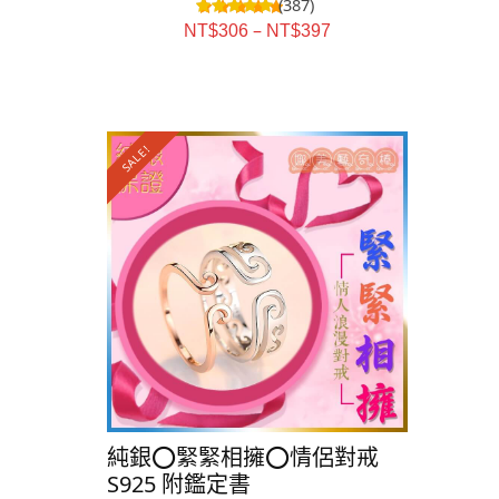
(387)
–
NT$
306
NT$
397
SALE!
SALE!
純銀⭕️緊緊相擁⭕️情侶對戒
純銀🍀
S925 附鑑定書
S925 