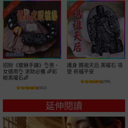
SALE!
SALE!
招財《貔貅手鍊》👌男、
護身 媽祖天后 黑曜石 項
女適用👌 求財必備 🌈彩
墜 祈福平安
眼黑曜石🌈
(298)
(362)
延伸閱讀