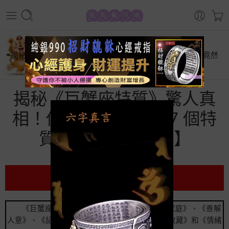
首頁
星座運勢
揭秘《巨蟹座特質》驚人真相！你絕對想不到第 7 個特質竟然
【嚇壞專家】
揭秘《巨蟹座特質》驚人真
相！你絕對想不到第 7 個特
質竟然【嚇壞專家】
前言
《巨蟹座特質》包括《敏感多情》、《重視家庭》、《善解
人意》、《記憶力強》、《直覺敏銳》、《愛好收藏》和《情緒