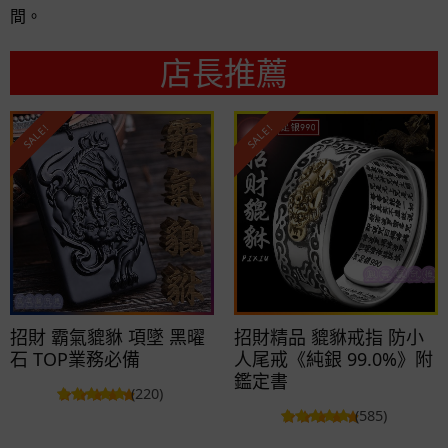
間。
店長推薦
SALE!
SALE!
招財 霸氣貔貅 項墜 黑曜
招財精品 貔貅戒指 防小
石 TOP業務必備
人尾戒《純銀 99.0%》附
鑑定書
(220)
(585)