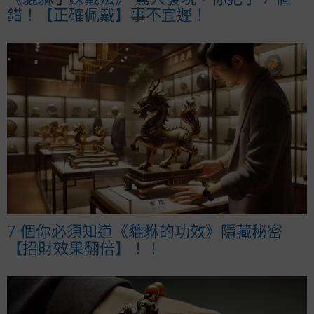
錯！【正確佩戴】事不宜遲！
7 個你必須知道《貔貅的功效》隱藏秘密
【招財效果翻倍】！！