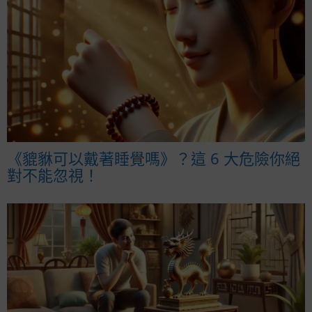
《貔貅可以戴著睡覺嗎》？這 6 大危險你絕
對不能忽視！