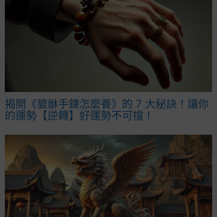
揭開《貔貅手鍊怎麼養》的 7 大秘訣！讓你
的運勢【逆轉】好運勢不可擋！