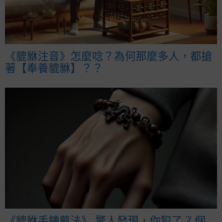
《貔貅注音》怎麼唸？為何那麼多人，都搶
著【奉養貔貅】？？
《貔貅手鍊戴法》 驚人發現，你犯了 7 個