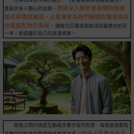
點我了解
透過深入解析星座間的相處
直是許多人關心的話題。
模式與情感連結，占星專家為我們揭開巨蟹座與其
他星座配對的奧祕，
讓每位巨蟹座都能找到最適合的另
一半，創造屬於自己的浪漫故事。
星座之間的情感互動蘊含著宇宙的智慧，每個星座都有
透過占星專家多年
其獨特的性格特質與情感表達方式。