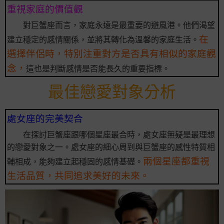
重視家庭的價值觀
對巨蟹座而言，家庭永遠是最重要的避風港。他們渴望
在
建立穩定的感情關係，並將其轉化為溫馨的家庭生活。
選擇伴侶時，特別注重對方是否具有相似的家庭觀
念，
這也是判斷感情是否能長久的重要指標。
最佳戀愛對象分析
處女座的完美契合
在探討巨蟹座跟哪個星座最合時，處女座無疑是最理想
的戀愛對象之一。處女座的細心周到與巨蟹座的感性特質相
兩個星座都重視
輔相成，能夠建立起穩固的感情基礎。
生活品質，共同追求美好的未來。