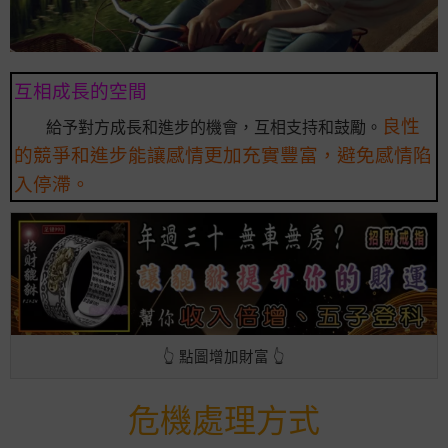
互相成長的空間
良性
給予對方成長和進步的機會，互相支持和鼓勵。
的競爭和進步能讓感情更加充實豐富，避免感情陷
入停滯。
👆 點圖增加財富 👆
危機處理方式