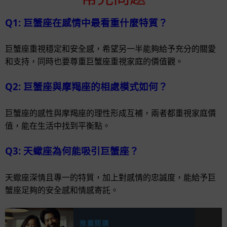
Q1: 巨蟹座在感情中最看重什麼特質？
巨蟹座重視穩定和安全感，希望另一半能夠給予充分的關愛
和支持，同時也要尊重巨蟹座重視家庭的價值觀。
Q2: 巨蟹座與摩羯座的相處模式如何？
巨蟹座的感性與摩羯座的理性形成互補，兩者都重視家庭價
值，能在生活中找到平衡點。
Q3: 天蠍座為何能吸引巨蟹座？
天蠍座深情且專一的特質，加上對感情的忠誠度，能給予巨
蟹座足夠的安全感和情感寄託。
推薦閱讀