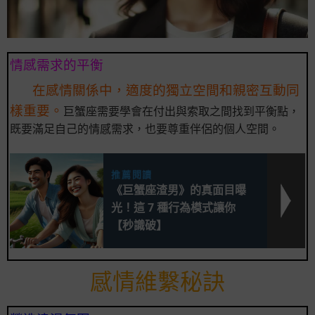
情感需求的平衡
在感情關係中，適度的獨立空間和親密互動同
樣重要。
巨蟹座需要學會在付出與索取之間找到平衡點，
既要滿足自己的情感需求，也要尊重伴侶的個人空間。
推薦閱讀
《巨蟹座渣男》的真面目曝
光！這 7 種行為模式讓你
【秒識破】
感情維繫秘訣