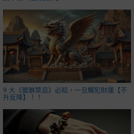
9 大《貔貅禁忌》必知，一旦觸犯財運【不
升反降】！！