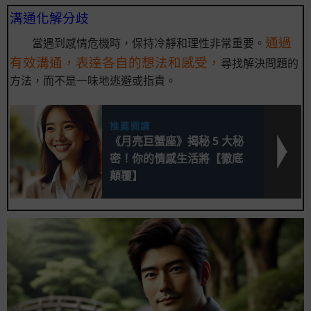
溝通化解分歧
通過
當遇到感情危機時，保持冷靜和理性非常重要。
有效溝通，表達各自的想法和感受，
尋找解決問題的
方法，而不是一味地逃避或指責。
推薦閱讀
《月亮巨蟹座》揭秘 5 大秘
密！你的情感生活將【徹底
顛覆】