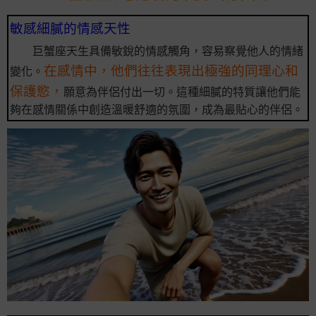
敏感細膩的情感天性
巨蟹座天生具備敏銳的情感觸角，容易察覺他人的情緒
在感情中，他們往往表現出極強的同理心和
變化。
保護慾，
願意為伴侶付出一切。這種細膩的特質讓他們能
夠在感情關係中創造溫暖舒適的氛圍，成為最貼心的伴侶。