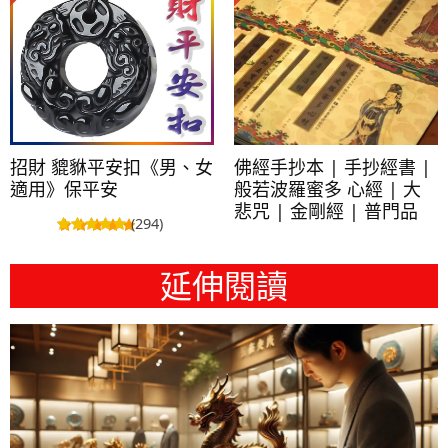
招財 貔貅平安扣《男、女
佛經手抄本 | 手抄經書 |
適用》保平安
般若波羅蜜多 心經 | 大
悲咒 | 金剛經 | 普門品
(294)
延伸閱讀