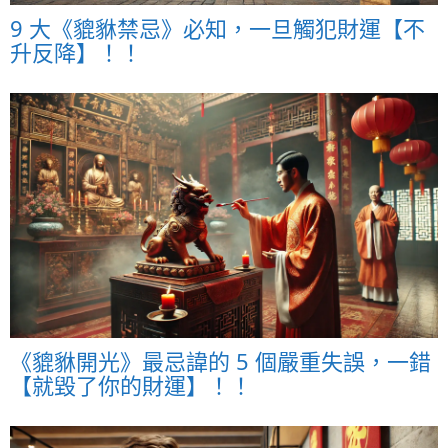
9 大《貔貅禁忌》必知，一旦觸犯財運【不
升反降】！！
《貔貅開光》最忌諱的 5 個嚴重失誤，一錯
【就毀了你的財運】！！