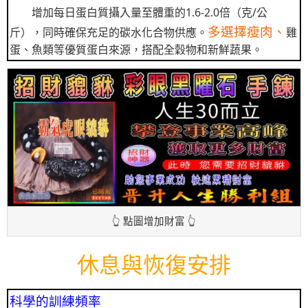
增加每日蛋白質攝入量至體重的1.6-2.0倍（克/公
多選擇瘦肉、
斤），同時確保充足的碳水化合物供應。
雞
蛋、魚類等優質蛋白來源，搭配全穀物和新鮮蔬果。
👆 點圖增加財富 👆
休息與恢復安排
科學的訓練頻率