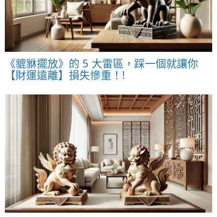
《貔貅擺放》的 5 大雷區，踩一個就讓你
【財運遠離】損失慘重！!