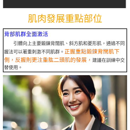
肌肉發展重點部位
背部肌群全面激活
引體向上主要鍛鍊背闊肌、斜方肌和菱形肌，通過不同
正握重點鍛鍊背闊肌下
握法可以著重刺激不同肌群。
側，反握則更注重肱二頭肌的發展，
建議在訓練中交
替使用。