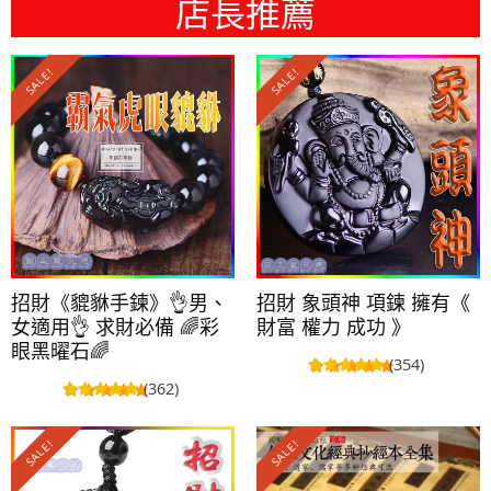
店長推薦
SALE!
SALE!
招財《貔貅手鍊》👌男、
招財 象頭神 項鍊 擁有《
女適用👌 求財必備 🌈彩
財富 權力 成功 》
眼黑曜石🌈
(354)
(362)
SALE!
SALE!