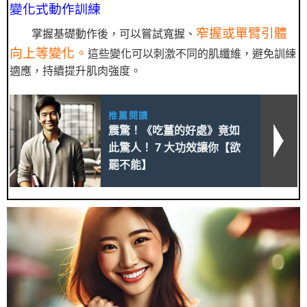
變化式動作訓練
窄握或單臂引體
掌握基礎動作後，可以嘗試寬握、
向上等變化。
這些變化可以刺激不同的肌纖維，避免訓練
適應，持續提升肌肉強度。
推薦閱讀
震驚！《吃薑的好處》竟如
此驚人！ 7 大功效讓你【欲
罷不能】