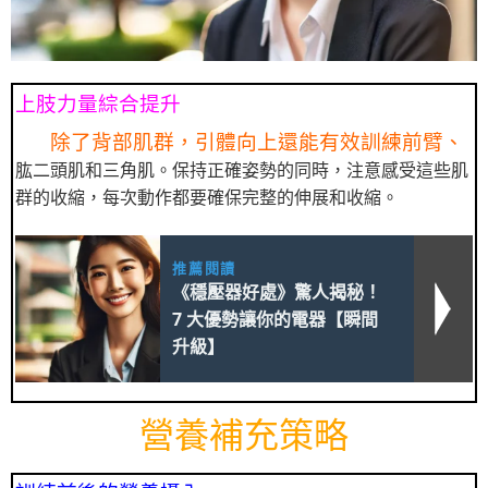
上肢力量綜合提升
除了背部肌群，引體向上還能有效訓練前臂、
肱二頭肌和三角肌。保持正確姿勢的同時，注意感受這些肌
群的收縮，每次動作都要確保完整的伸展和收縮。
推薦閱讀
《穩壓器好處》驚人揭秘！
7 大優勢讓你的電器【瞬間
升級】
營養補充策略