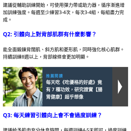
建議從輔助訓練開始，可使用彈力帶或助力器，循序漸進增
加訓練強度。每週至少練習3-4次，每次3-4組，每組盡力完
成。
Q2: 引體向上對背部肌群有什麼影響？
能全面鍛鍊背闊肌、斜方肌和菱形肌，同時強化核心肌群。
持續訓練8週以上，背部線條會更加明顯。
推薦閱讀
每天吃《吃優格的好處》竟
有 7 種功效，研究證實【腸
胃健康】超乎想像
Q3: 每天練習引體向上會不會過度訓練？
建議給予肌肉充分休息時間，每週訓練4-5天即可，過度訓練