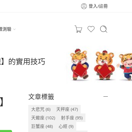
登入/註冊
理測驗
現】的實用技巧
文章標籤
】
大悲咒
(6)
天秤座
(47)
天蠍座
(102)
射手座
(95)
巨蟹座
(48)
心經
(9)