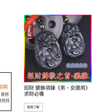
SALE!
容開
招財 貔貅項鍊《男、女適用》
求財必備
。善用
是保持
點我了解