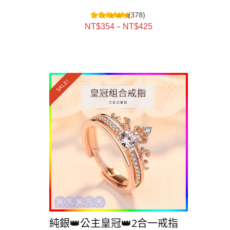
(378)
–
NT$
354
NT$
425
SALE!
SALE!
純銀👑公主皇冠👑2合一戒指
純銀⭐️星