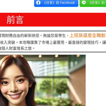
《分享》到 Facebook
《分享》到 L
前言
上班族還是全職創
實現財務自由的嶄新途徑。無論您是學生、
現收入突破。本攻略匯集了市場上最實用、最直接的變現技巧，
啟個人財富增長之旅。