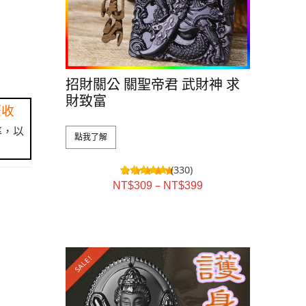
招財關公 關聖帝君 武財神 求
財致富
筆收
率，以
點我了解
(330)
–
NT$
309
NT$
399
SALE!