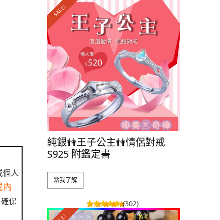
SALE!
SALE!
純銀👫王子公主👫情侶對戒
純銀💃女
S925 附鑑定書
附鑑定書
或個人
點我了解
點我了解
或內
，確保
(302)