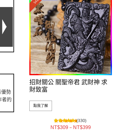
SALE!
招財關公 關聖帝君 武財神 求
財致富
有優勢
作者的
點我了解
(330)
–
NT$
309
NT$
399