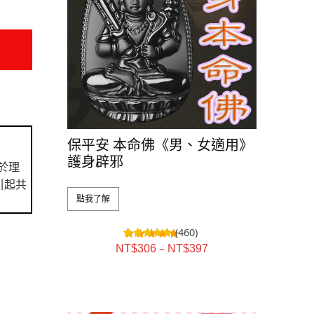
保平安 本命佛《男、女適用》
護身辟邪
於理
引起共
點我了解
(460)
–
NT$
306
NT$
397