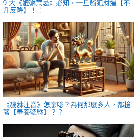
9 大《貔貅禁忌》必知，一旦觸犯財運【不
升反降】！！
《貔貅注音》怎麼唸？為何那麼多人，都搶
著【奉養貔貅】？？