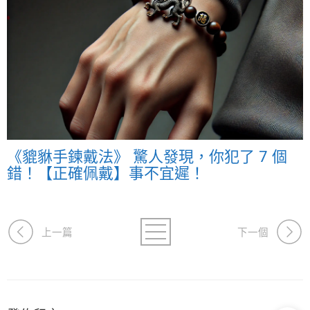
《貔貅手鍊戴法》 驚人發現，你犯了 7 個
錯！【正確佩戴】事不宜遲！
上一篇
下一個