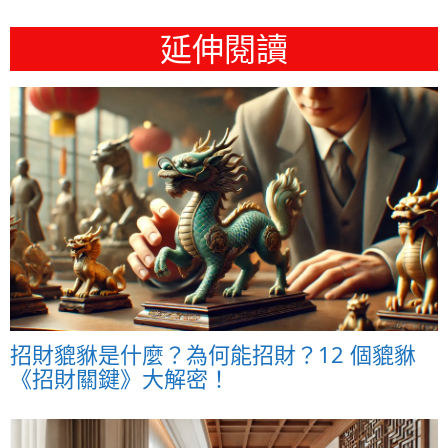
延伸閱讀
招財貔貅是什麼？為何能招財？12 個貔貅
《招財關鍵》大解密！