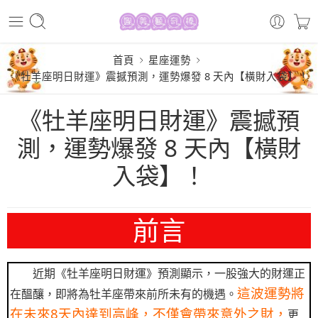
首頁
星座運勢
《牡羊座明日財運》震撼預測，運勢爆發 8 天內【橫財入袋】！
《牡羊座明日財運》震撼預
測，運勢爆發 8 天內【橫財
入袋】！
前言
近期《牡羊座明日財運》預測顯示，一股強大的財運正
這波運勢將
在醞釀，即將為牡羊座帶來前所未有的機遇。
在未來8天內達到高峰，不僅會帶來意外之財，
更