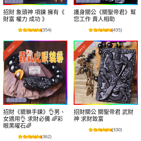
招財 象頭神 項鍊 擁有《
護身關公《關聖帝君》幫
財富 權力 成功 》
您工作 貴人相助
(354)
(435)
SALE!
SALE!
招財《貔貅手鍊》👌男、
招財關公 關聖帝君 武財
女適用👌 求財必備 🌈彩
神 求財致富
眼黑曜石🌈
(330)
(362)