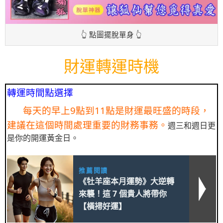
👆 點圖擺脫單身 👆
財運轉運時機
轉運時間點選擇
每天的早上9點到11點是財運最旺盛的時段，
建議在這個時間處理重要的財務事務。
週三和週日更
是你的開運黃金日。
推薦閱讀
《牡羊座本月運勢》大逆轉
來襲！這 7 個貴人將帶你
【橫掃好運】