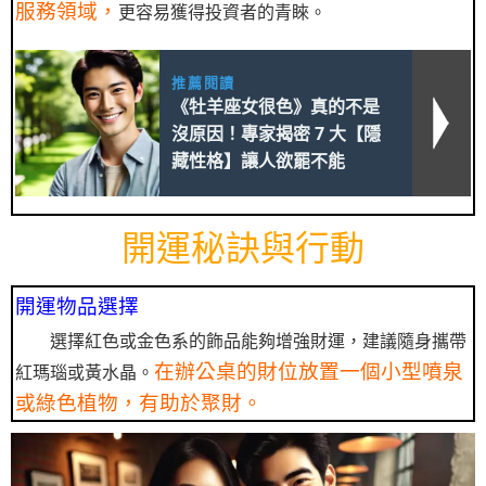
服務領域，
更容易獲得投資者的青睞。
推薦閱讀
《牡羊座女很色》真的不是
沒原因！專家揭密 7 大【隱
藏性格】讓人欲罷不能
開運秘訣與行動
開運物品選擇
選擇紅色或金色系的飾品能夠增強財運，建議隨身攜帶
在辦公桌的財位放置一個小型噴泉
紅瑪瑙或黃水晶。
或綠色植物，有助於聚財。