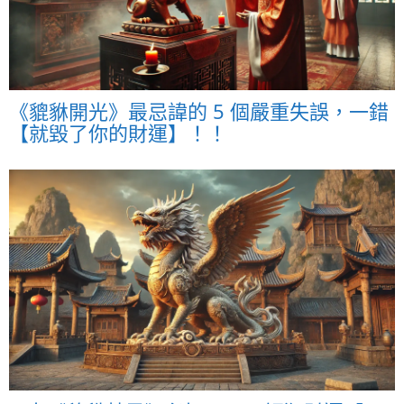
《貔貅開光》最忌諱的 5 個嚴重失誤，一錯
【就毀了你的財運】！！