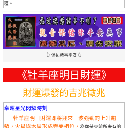
穫。
👆 保祐諸事平安 👆
《牡羊座明日財運》
財運爆發的吉兆徵兆
幸運星光閃耀時刻
牡羊座明日財運即將迎來一波強勁的上升趨
勢，火星與木星形成完美相位，
為你帶來前所未有的