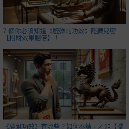
7 個你必須知道《貔貅的功效》隱藏秘密
【招財效果翻倍】！！
《貔貅功效》有哪些？如何奉請，才能【擺