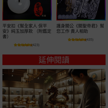
平安扣《幫全家人 保平
護身關公《關聖帝君》幫
安》純玉加厚款 （附鑑定
您工作 貴人相助
書）
(435)
(423)
延伸閱讀