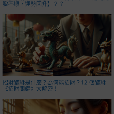
脫不順，運勢回升】？？
招財貔貅是什麼？為何能招財？12 個貔貅
《招財關鍵》大解密！