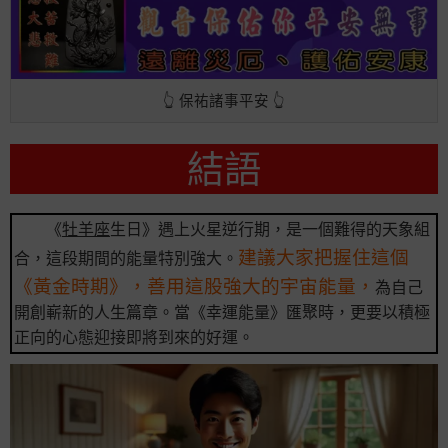
👆 保祐諸事平安 👆
結語
《
牡羊座
生日》遇上火星逆行期，是一個難得的天象組
建議大家把握住這個
合，這段期間的能量特別強大。
《黃金時期》，善用這股強大的宇宙能量，
為自己
開創嶄新的人生篇章。當《幸運能量》匯聚時，更要以積極
正向的心態迎接即將到來的好運。