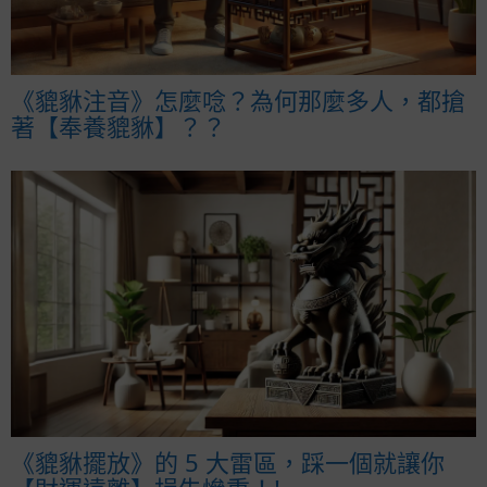
《貔貅注音》怎麼唸？為何那麼多人，都搶
著【奉養貔貅】？？
《貔貅擺放》的 5 大雷區，踩一個就讓你