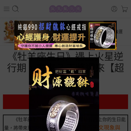
首頁
星座運勢
《牡羊座生日》遇上火星逆行期，未來 7 天將迎來【超強運
勢】！
《牡羊座生日》遇上火星逆
行期，未來 7 天將迎來【超
強運勢】！
前言
《牡羊座生日》的朋友們，當火星逆行遇上你的生日能
這段特殊的天文現象與
量，將帶來意想不到的驚喜。