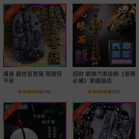
SALE!
SALE!
護身 觀世音菩薩 開運保
招財 貔貅汽車掛飾《業務
平安
必備》業績達成
(240)
(382)
SALE!
SALE!