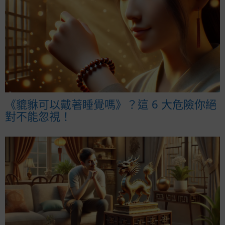
《貔貅可以戴著睡覺嗎》？這 6 大危險你絕
對不能忽視！