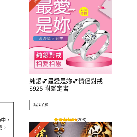
純銀💕最愛是妳💕情侶對戒
純銀👑
S925 附鑑定書
S925 
點我了解
點我了解
(208)
動中，
戰。
SALE!