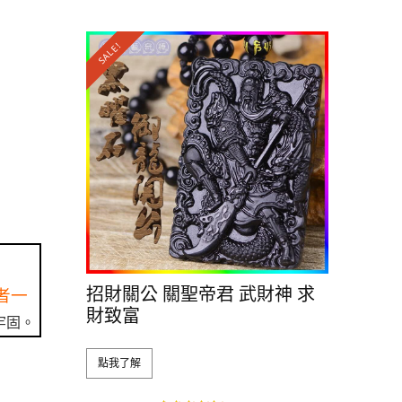
SALE!
招財關公 關聖帝君 武財神 求
者一
財致富
牢固。
點我了解