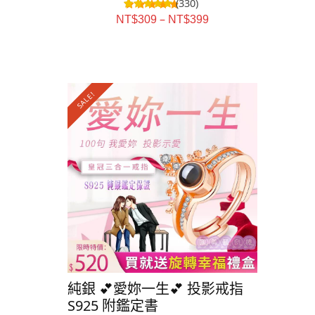
(330)
–
NT$
309
NT$
399
SALE!
SALE!
純銀 💕愛妳一生💕 投影戒指
純銀⭐️星
S925 附鑑定書
S925 