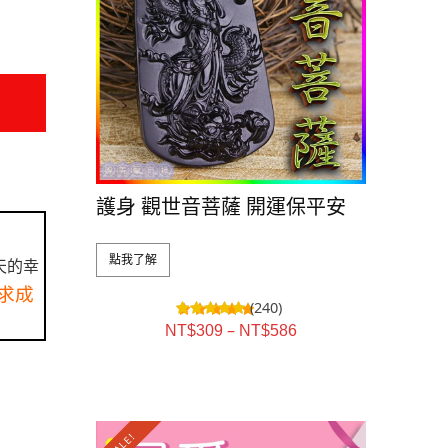
護身 觀世音菩薩 開運保平安
點我了解
天的幸
求成
(240)
–
NT$
309
NT$
586
SALE!
SALE!