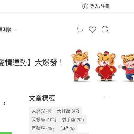
登入/註冊
理測驗
【愛情運勢】大爆發！
文章標籤
，
大悲咒
(6)
天秤座
(47)
天蠍座
(102)
射手座
(95)
巨蟹座
(48)
心經
(9)