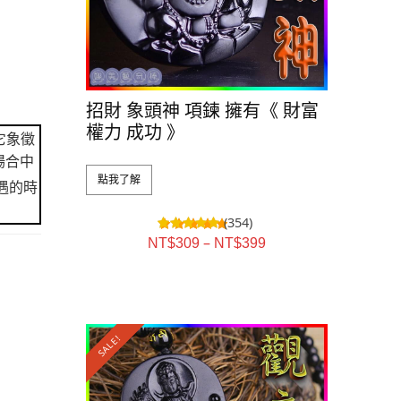
招財 象頭神 項鍊 擁有《 財富
權力 成功 》
它象徵
場合中
點我了解
遇的時
(354)
–
NT$
309
NT$
399
SALE!