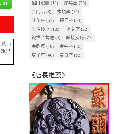
招財貔貅
(11)
摩羯座
(29)
ine
普門品
(3)
水瓶座
(71)
牡羊座
(61)
獅子座
(34)
生活妙招
(183)
處女座
(32)
觀世音菩薩
(4)
賺錢技巧
(77)
別的時
金剛經
(10)
金牛座
(56)
身還是
雙子座
(40)
雙魚座
(53)
《店長推薦》
SALE!