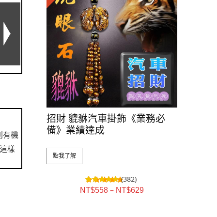
招財 貔貅汽車掛飾《業務必
備》業績達成
則有機
這樣
點我了解
(382)
–
NT$
558
NT$
629