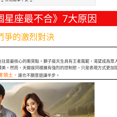
個星座最不合》7大原因
鬥爭的激烈對決
往往是最核心的衝突點。獅子座天生具有王者風範，渴望成為眾
讚美。然而，天蠍座同樣擁有強烈的控制慾，只是表現方式更加
奪領土，
誰也不願意退讓半步。