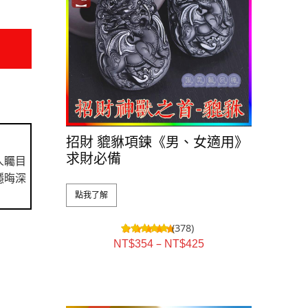
招財 貔貅項鍊《男、女適用》
求財必備
人矚目
隱晦深
點我了解
(378)
–
NT$
354
NT$
425