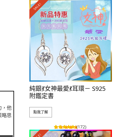
SALE!
SALE!
純銀💃女神最愛💃耳環－ S925
純銀 💕
附鑑定書
S925 
力，他
點我了解
點我了解
策略思
(172)