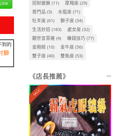
招財貔貅
(11)
摩羯座
(29)
ine
普門品
(3)
水瓶座
(71)
牡羊座
(61)
獅子座
(34)
生活妙招
(183)
處女座
(32)
觀世音菩薩
(4)
賺錢技巧
(77)
不到的
金剛經
(10)
金牛座
(56)
討獅
雙子座
(40)
雙魚座
(53)
《店長推薦》
SALE!