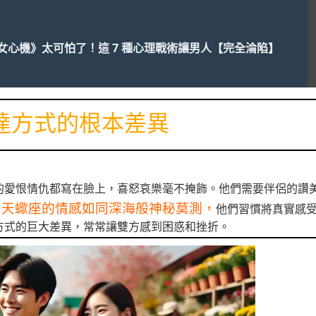
女心機》太可怕了！這 7 種心理戰術讓男人【完全淪陷】
達方式的根本差異
的愛恨情仇都寫在臉上，喜怒哀樂毫不掩飾。他們需要伴侶的讚
，天蠍座的情感如同深海般神秘莫測，
他們習慣將真實感
方式的巨大差異，常常讓雙方感到困惑和挫折。