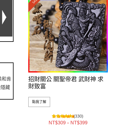
SALE!
招財關公 關聖帝君 武財神 求
美和肯
財致富
受隱藏
點我了解
(330)
–
NT$
309
NT$
399