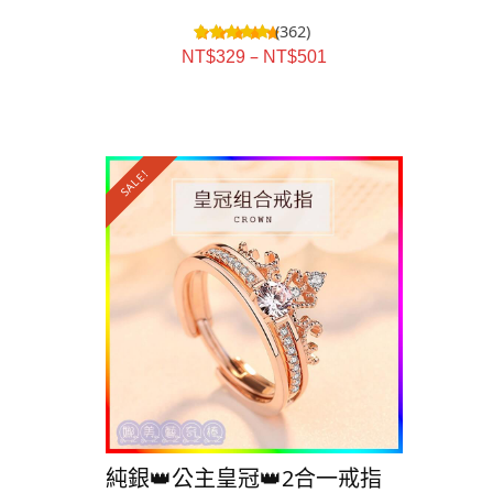
(362)
–
NT$
329
NT$
501
SALE!
純銀👑公主皇冠👑2合一戒指
純銀💕愛