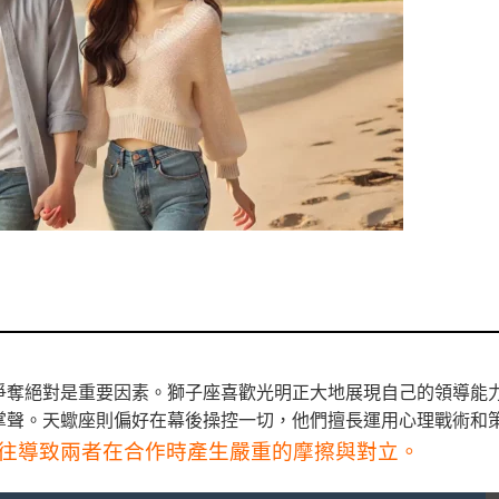
爭奪絕對是重要因素。獅子座喜歡光明正大地展現自己的領導能
掌聲。天蠍座則偏好在幕後操控一切，他們擅長運用心理戰術和
往導致兩者在合作時產生嚴重的摩擦與對立。