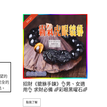
SALE!
望的
完全的
招財《貔貅手鍊》👌男、女適
點。
用👌 求財必備 🌈彩眼黑曜石🌈
點我了解