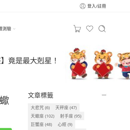
登入/註冊
理測驗
座】竟是最大剋星！
文章標籤
蠍
大悲咒
(6)
天秤座
(47)
天蠍座
(102)
射手座
(95)
巨蟹座
(48)
心經
(9)