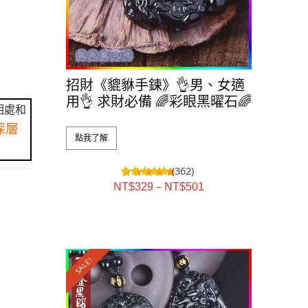
招財《貔貅手鍊》👌男、女適
用👌 求財必備 🌈彩眼黑曜石🌈
相處和
深層
點我了解
(362)
–
NT$
329
NT$
501
SALE!