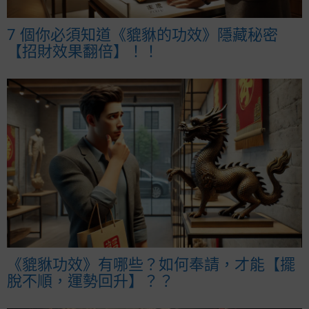
7 個你必須知道《貔貅的功效》隱藏秘密
【招財效果翻倍】！！
《貔貅功效》有哪些？如何奉請，才能【擺
脫不順，運勢回升】？？