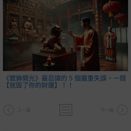
《貔貅開光》最忌諱的 5 個嚴重失誤，一錯
【就毀了你的財運】！！
上一篇
下一個