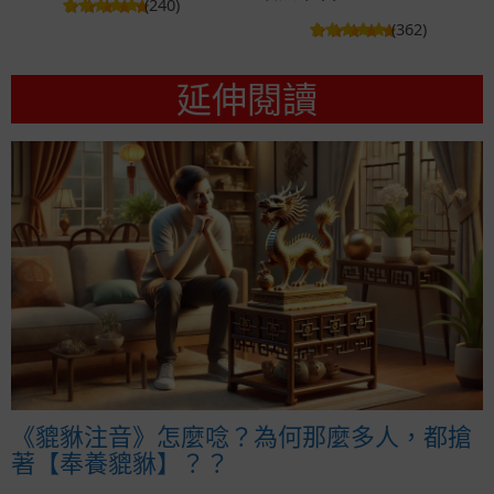
(240)
(362)
延伸閱讀
《貔貅注音》怎麼唸？為何那麼多人，都搶
著【奉養貔貅】？？