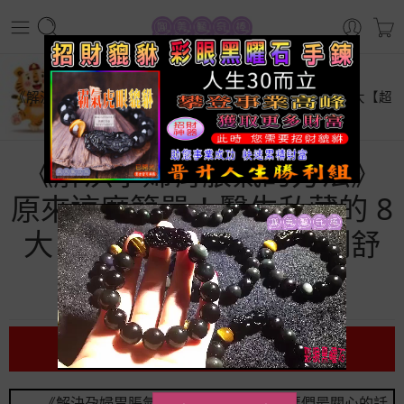
首頁
生活百科
《解決孕婦胃脹氣的方法》原來這麼簡單！醫生私藏的 8 大【超
強秘訣】讓你立刻舒緩！
《解決孕婦胃脹氣的方法》
原來這麼簡單！醫生私藏的 8
大【超強秘訣】讓你立刻舒
緩！
前言
《解決孕婦胃脹氣的
方法
》一直是準媽媽們最關心的話