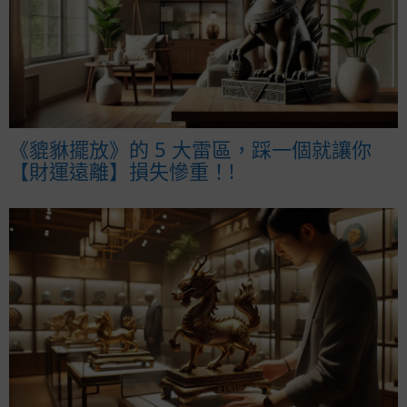
《貔貅擺放》的 5 大雷區，踩一個就讓你
【財運遠離】損失慘重！!