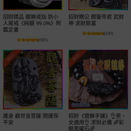
招財精品 貔貅戒指 防小
招財關公 關聖帝君 武財
人尾戒《純銀 99.0%》附
神 求財致富
鑑定書
(330)
(585)
SALE!
SALE!
護身 觀世音菩薩 開運保
招財《貔貅手鍊》👌男、
平安
女適用👌 求財必備 🌈彩
眼黑曜石🌈