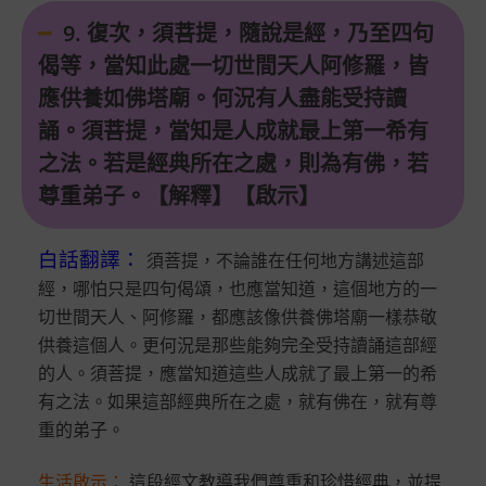
9. 復次，須菩提，隨說是經，乃至四句
偈等，當知此處一切世間天人阿修羅，皆
應供養如佛塔廟。何況有人盡能受持讀
誦。須菩提，當知是人成就最上第一希有
之法。若是經典所在之處，則為有佛，若
尊重弟子。【解釋】【啟示】
白話翻譯
：
須菩提，不論誰在任何地方講述這部
經，哪怕只是四句偈頌，也應當知道，這個地方的一
切世間天人、阿修羅，都應該像供養佛塔廟一樣恭敬
供養這個人。更何況是那些能夠完全受持讀誦這部經
的人。須菩提，應當知道這些人成就了最上第一的希
有之法。如果這部經典所在之處，就有佛在，就有尊
重的弟子。
生活啟示
：
這段經文教導我們尊重和珍惜經典，並提