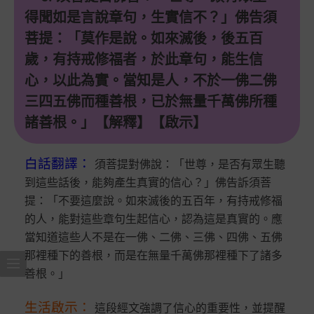
得聞如是言說章句，生實信不？」佛告須
菩提：「莫作是說。如來滅後，後五百
歲，有持戒修福者，於此章句，能生信
心，以此為實。當知是人，不於一佛二佛
三四五佛而種善根，已於無量千萬佛所種
諸善根。」【解釋】【啟示】
白話翻譯
：
須菩提對佛說：「世尊，是否有眾生聽
到這些話後，能夠產生真實的信心？」佛告訴須菩
提：「不要這麼說。如來滅後的五百年，有持戒修福
的人，能對這些章句生起信心，認為這是真實的。應
當知道這些人不是在一佛、二佛、三佛、四佛、五佛
那裡種下的善根，而是在無量千萬佛那裡種下了諸多
善根。」
生活啟示
：
這段經文強調了信心的重要性，並提醒