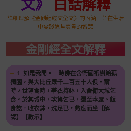
文》
白話解釋
詳細理解《金剛經經文全文》的內涵，並在生活
中實踐這些寶貴的智慧
金剛經全文解釋
1. 如是我聞。一時佛在舍衛國祇樹給孤
獨園，與大比丘眾千二百五十人俱。爾
時，世尊食時，著衣持鉢，入舍衛大城乞
食。於其城中，次第乞已，還至本處。飯
食訖，收衣鉢，洗足已，敷座而坐【解
譯】【啟示】