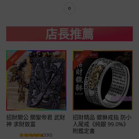
店長推薦
SALE!
SALE!
招財關公 關聖帝君 武財
招財精品 貔貅戒指 防小
神 求財致富
人尾戒《純銀 99.0%》
附鑑定書
(330)