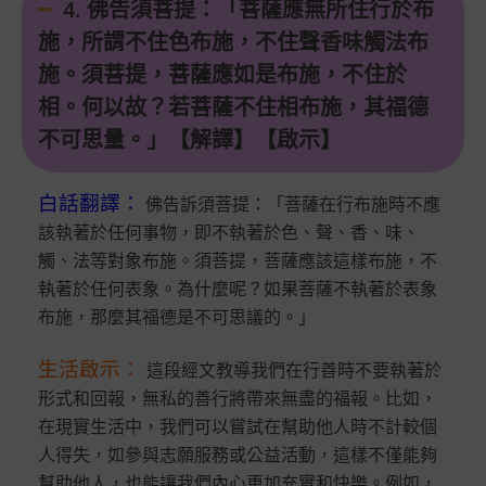
4. 佛告須菩提：「菩薩應無所住行於布
施，所謂不住色布施，不住聲香味觸法布
施。須菩提，菩薩應如是布施，不住於
相。何以故？若菩薩不住相布施，其福德
不可思量。」【解譯】【啟示】
白話翻譯
：
佛告訴須菩提：「菩薩在行布施時不應
該執著於任何事物，即不執著於色、聲、香、味、
觸、法等對象布施。須菩提，菩薩應該這樣布施，不
執著於任何表象。為什麼呢？如果菩薩不執著於表象
布施，那麼其福德是不可思議的。」
生活啟示
：
這段經文教導我們在行善時不要執著於
形式和回報，無私的善行將帶來無盡的福報。比如，
在現實生活中，我們可以嘗試在幫助他人時不計較個
人得失，如參與志願服務或公益活動，這樣不僅能夠
幫助他人，也能讓我們內心更加充實和快樂。例如，