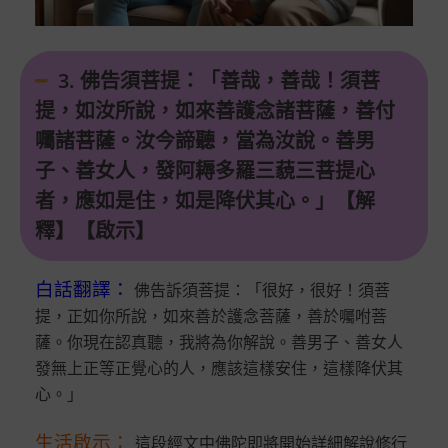
3. 佛告須菩提：「善哉，善哉！須菩
提，如汝所說，如來善護念諸菩薩，善付
囑諸菩薩。汝今諦聽，當為汝說。善男
子、善女人，發阿耨多羅三藐三菩提心
者，應如是住，如是降伏其心。」【解
釋】【啟示】
白話翻譯
：
佛告訴須菩提：「很好，很好！須菩
提，正如你所說，如來善於護念菩薩，善於囑咐菩
薩。你現在認真聽，我將為你解說。善男子、善女人
發無上正等正覺心的人，應該這樣安住，這樣降伏其
心。」
生活啟示
：
這段經文中佛陀即將開始詳細解說修行