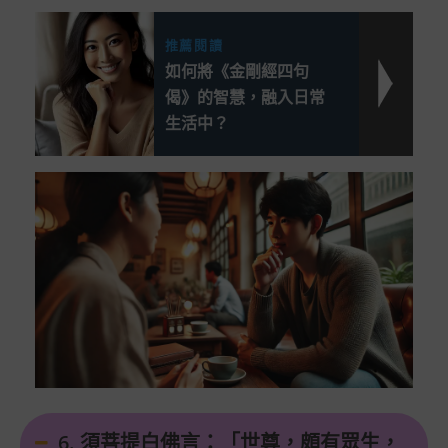
推薦閱讀
如何將《金剛經四句
偈》的智慧，融入日常
生活中？
6. 須菩提白佛言：「世尊，頗有眾生，