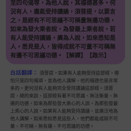
至四句偈等，為他人說，其福德甚多。何
況有人，盡能受持讀誦，須菩提，以要言
之，是經有不可思議不可稱量無邊功德，
如來為發大乘者說，為發最上乘者說。若
有人能受持讀誦，廣為人說，如來悉知是
人，悉見是人，皆得成就不可量不可稱無
有邊不可思議功德。【解譯】【啟示】
白話翻譯
：
須菩提，如果有人能夠受持這部經，哪
怕只是四句偈頌，並為他人講解，他的福德也是非常
多的。更何況有人能夠完全受持讀誦這部經。須菩
提，總的來說，這部經有著不可思議、無法衡量、無
邊的功德，如來為那些發大乘心的人說，為那些發最
上乘心的人說。如果有人能夠受持讀誦，並廣泛地為
他人講解，如來悉知悉見這些人，他們都能成就不可
量、不可稱、無有邊、不可思議的功德。