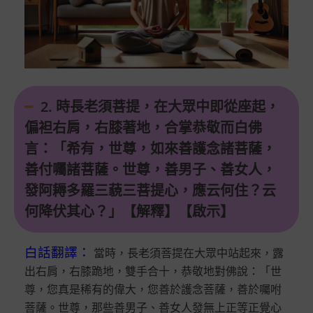
2. 時長老須菩提，在大眾中即從座起，
偏袒右肩，右膝著地，合掌恭敬而白佛
言：「希有，世尊，如來善護念諸菩薩，
善付囑諸菩薩。世尊，善男子、善女人，
發阿耨多羅三藐三菩提心，應云何住？云
何降伏其心？」【解釋】【啟示】
白話翻譯
：
當時，長老須菩提在大眾中站起來，露
出右肩，右膝跪地，雙手合十，恭敬地對佛說：「世
尊，您真是稀有的偉大，您善於護念菩薩，善於囑咐
菩薩。世尊，那些善男子、善女人發無上正等正覺心