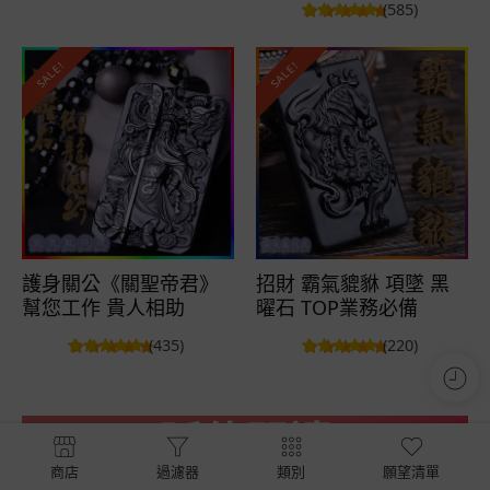
(585)
SALE!
SALE!
護身關公《關聖帝君》
招財 霸氣貔貅 項墜 黑
幫您工作 貴人相助
曜石 TOP業務必備
(435)
(220)
延伸閱讀
商店
過濾器
類別
願望清單