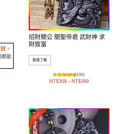
招財關公 關聖帝君 武財神 求
財致富
關鍵。
面都能
點我了解
(330)
–
NT$
309
NT$
399
SALE!