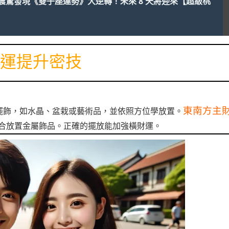
震驚發現《雙子座運勢》大逆轉！未來 8 天將迎來【超級桃
運提升密技
東南方主
擺飾，如水晶、盆栽或藝術品，並依照方位學放置。
合放置金屬飾品。正確的擺放能加強橫財運。