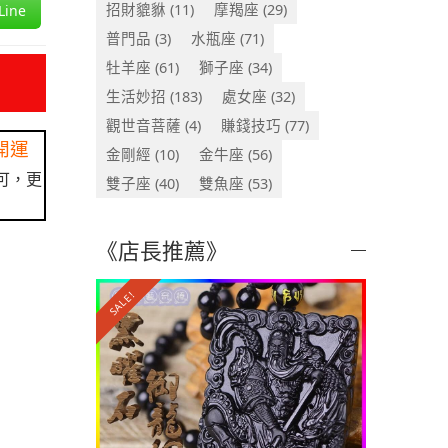
招財貔貅
(11)
摩羯座
(29)
ine
普門品
(3)
水瓶座
(71)
牡羊座
(61)
獅子座
(34)
生活妙招
(183)
處女座
(32)
觀世音菩薩
(4)
賺錢技巧
(77)
開運
金剛經
(10)
金牛座
(56)
可，更
雙子座
(40)
雙魚座
(53)
《店長推薦》
SALE!