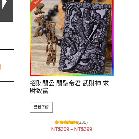
SALE!
財
招財關公 關聖帝君 武財神 求
財致富
點我了解
(330)
–
NT$
309
NT$
399