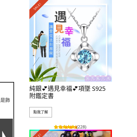
SALE!
SALE!
純銀💕遇見幸福💕項墜 S925
純銀💃小
附鑑定書
附鑑定書
或是飾
點我了解
點我了解
(228)