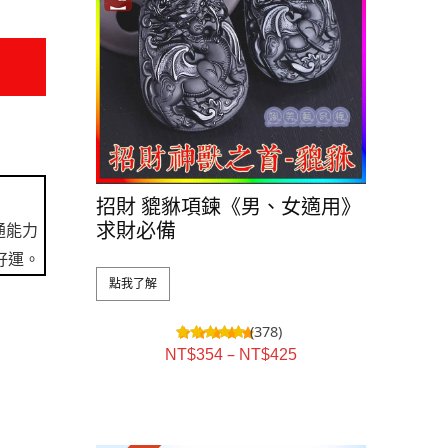
招財 貔貅項鍊《男、女適用》
求財必備
通能力
好運。
點我了解
(378)
–
NT$
354
NT$
425