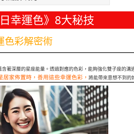
日幸運色》8大秘技
運色彩解密術
蘊含著深層的星座能量。透過對應的色彩，能夠強化雙子座的溝
是居家佈置時，善用這些幸運色彩，
將能帶來意想不到的