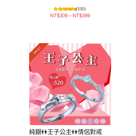
(330)
–
NT$
309
NT$
399
SALE!
純銀👫王子公主👫情侶對戒
純銀💕愛