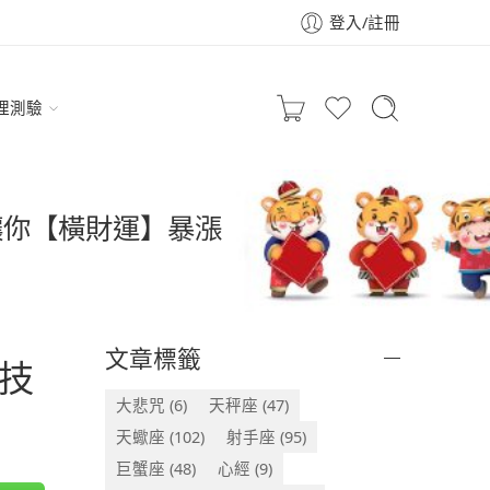
登入/註冊
理測驗
讓你【橫財運】暴漲
文章標籤
技
大悲咒
(6)
天秤座
(47)
天蠍座
(102)
射手座
(95)
巨蟹座
(48)
心經
(9)