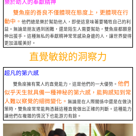
樂於助人的奉獻精神
雙魚座的善良不僅體現在態度上，更體現在行
動中。
他們總是樂於幫助他人，即使這意味著要犧牲自己的利
益。無論是朋友遇到困難，還是陌生人需要幫助，雙魚座都願意
伸出援手。這種無私的奉獻精神常常感染身邊的人，讓世界變得
更加溫暖美好。
直覺敏銳的洞察力
超凡的第六感
他們
雙魚座擁有驚人的直覺能力，這是他們的一大優勢。
似乎天生就具備一種神秘的第六感，能夠感知到常
人難以察覺的細微變化。
無論是在人際關係中還是在做決
策時，雙魚座常常能夠憑藉這種直覺做出正確的判斷。這種能力
讓他們在複雜的情況下也能游刃有餘。