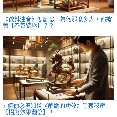
《貔貅注音》怎麼唸？為何那麼多人，都搶
著【奉養貔貅】？？
7 個你必須知道《貔貅的功效》隱藏秘密
【招財效果翻倍】！！