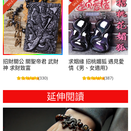
SALE!
SALE!
招財關公 關聖帝君 武財
求姻緣 招桃媚狐 遇見愛
神 求財致富
情《男、女適用》
(330)
(387)
延伸閱讀