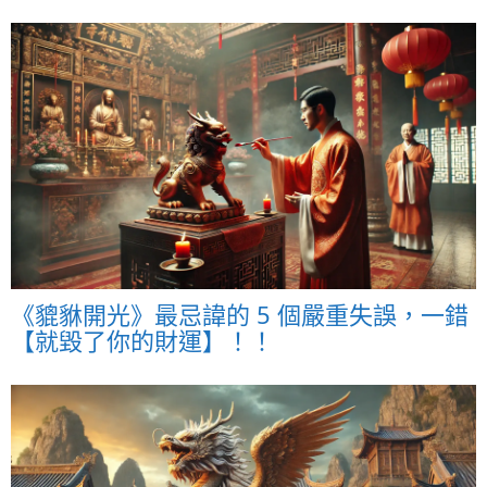
《貔貅開光》最忌諱的 5 個嚴重失誤，一錯
【就毀了你的財運】！！