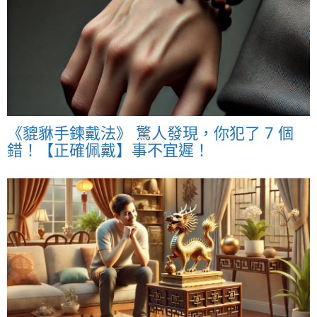
《貔貅手鍊戴法》 驚人發現，你犯了 7 個
錯！【正確佩戴】事不宜遲！