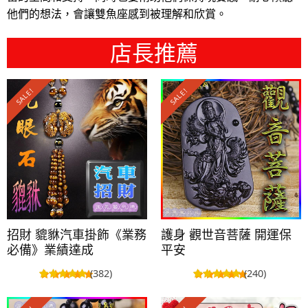
他們的想法，會讓雙魚座感到被理解和欣賞。
店長推薦
SALE!
SALE!
招財 貔貅汽車掛飾《業務
護身 觀世音菩薩 開運保
必備》業績達成
平安
(382)
(240)