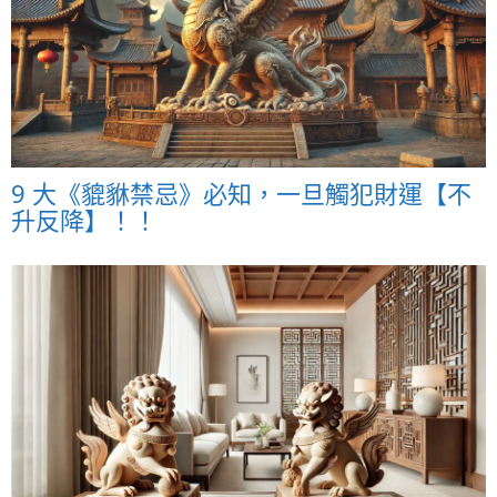
9 大《貔貅禁忌》必知，一旦觸犯財運【不
升反降】！！