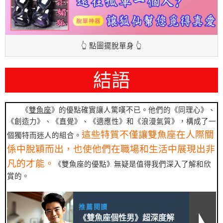
👆 點圖擺脫單身 👆
結語
《
雙魚座
》的優點確實讓人驚嘆不已。他們的《同理心》、
《創造力》、《直覺》、《適應性》和《浪漫氣質》，構成了一
這些特質不僅讓雙魚座在人際關
個獨特而迷人的組合。
係中脫穎而出，也使他們在職場和生活中展現出非
凡的才能。
《雙魚座的優點》無疑是值得我們深入了解和欣
賞的。
推薦閱讀
《雙魚座個性男》超深度解