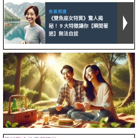
推薦閱讀
《雙魚座女特質》驚人揭
秘！ 9 大特徵讓你【瞬間著
迷】無法自拔