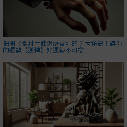
揭開《貔貅手鍊怎麼養》的 7 大秘訣！讓你
的運勢【逆轉】好運勢不可擋！