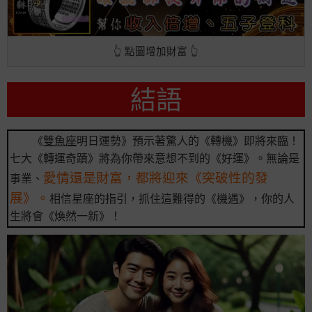
👆 點圖增加財富 👆
結語
《
雙魚座
明日運勢》預示著驚人的《轉機》即將來臨！
七大《轉運奇蹟》將為你帶來意想不到的《好運》。無論是
愛情還是財富，都將迎來《突破性的發
事業、
展》。
相信星座的指引，抓住這難得的《機遇》，你的人
生將會《煥然一新》！