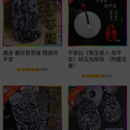
護身 觀世音菩薩 開運保
平安扣《幫全家人 保平
平安
安》純玉加厚款 （附鑑定
書）
(240)
(423)
SALE!
SALE!