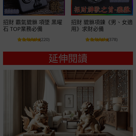
招財 霸氣貔貅 項墜 黑曜
招財 貔貅項鍊《男、女適
石 TOP業務必備
用》求財必備
(220)
(378)
延伸閱讀