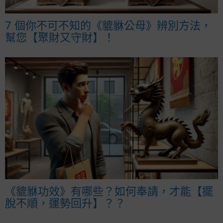
7 個你不可不知的《貔貅公母》辨別方法，
幫您【聚財又守財】！
《貔貅功效》有哪些？如何奉請，才能【擺
脫不順，運勢回升】？？