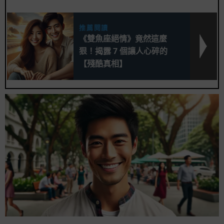
推薦閱讀
《雙魚座絕情》竟然這麼
狠！揭露 7 個讓人心碎的
【殘酷真相】