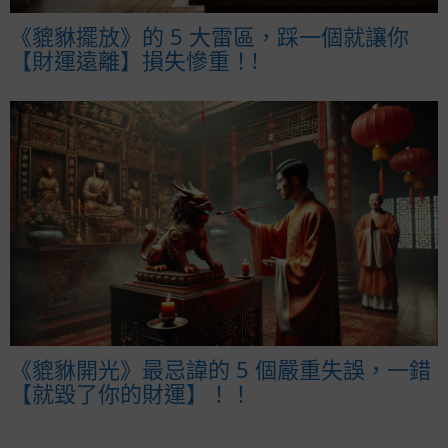
《貔貅擺放》的 5 大雷區，踩一個就讓你
【財運遠離】損失慘重！!
《貔貅開光》最忌諱的 5 個嚴重失誤，一錯
【就毀了你的財運】！！