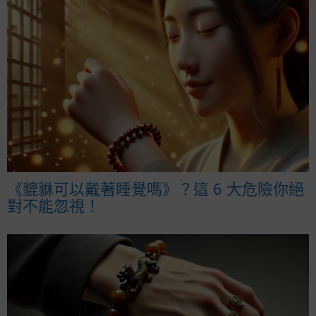
《貔貅可以戴著睡覺嗎》？這 6 大危險你絕
對不能忽視！