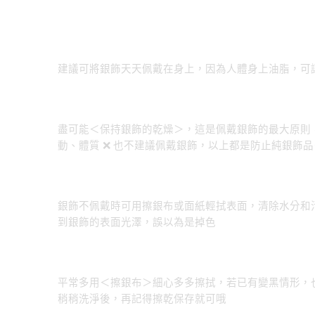
建議可將銀飾天天佩戴在身上，因為人體身上油脂，可
盡可能＜保持銀飾的乾燥＞，這是佩戴銀飾的最大原則
動、體質 ❌ 也不建議佩戴銀飾，以上都是防止純銀飾
銀飾不佩戴時可用擦銀布或面紙輕拭表面，清除水分和
到銀飾的表面光澤，誤以為是掉色
平常多用＜擦銀布＞細心多多擦拭，若已有變黑情形，
稍稍洗淨後，再記得擦乾保存就可哦