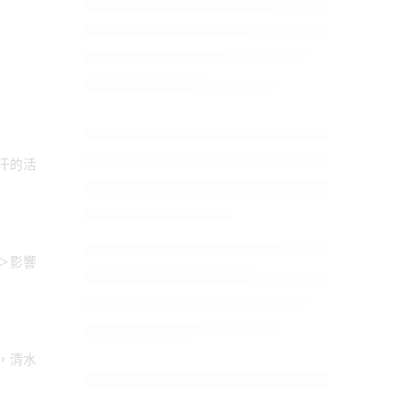
汗的活
＞影響
，清水