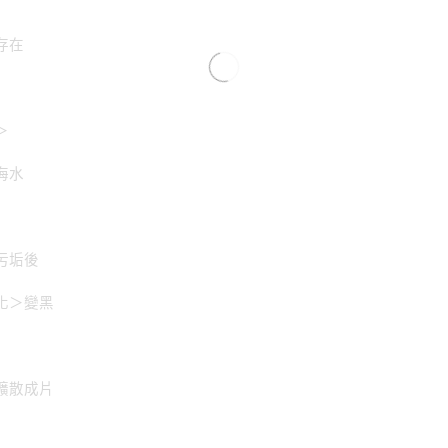
存在
＞
海水
污垢後
化＞變黑
擴散成片