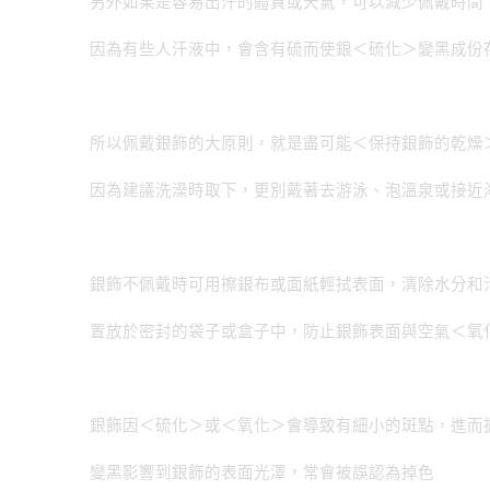
另外如果是容易出汗的體質或天氣，可以減少佩戴時間
因為有些人汗液中，會含有硫而使銀＜硫化＞變黑成份
所以佩戴銀飾的大原則，就是盡可能＜保持銀飾的乾燥
因為建議洗澡時取下，更別戴著去游泳、泡溫泉或接近
銀飾不佩戴時可用擦銀布或面紙輕拭表面，清除水分和
置放於密封的袋子或盒子中，防止銀飾表面與空氣＜氧
銀飾因＜硫化＞或＜氧化＞會導致有細小的斑點，進而
變黑影響到銀飾的表面光澤，常會被誤認為掉色