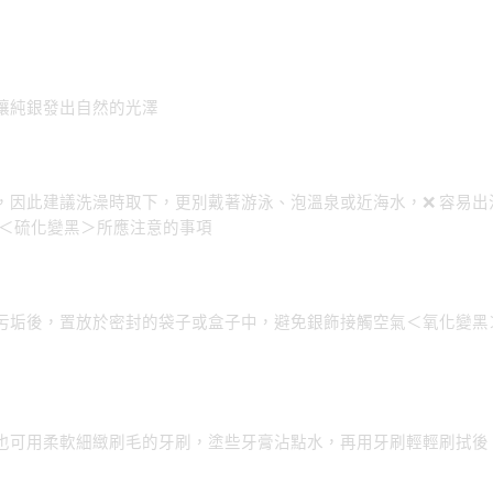
讓純銀發出自然的光澤
，因此建議洗澡時取下，更別戴著游泳、泡溫泉或近海水，❌ 容易出
品＜硫化變黑＞所應注意的事項
污垢後，置放於密封的袋子或盒子中，避免銀飾接觸空氣＜氧化變黑
也可用柔軟細緻刷毛的牙刷，塗些牙膏沾點水，再用牙刷輕輕刷拭後