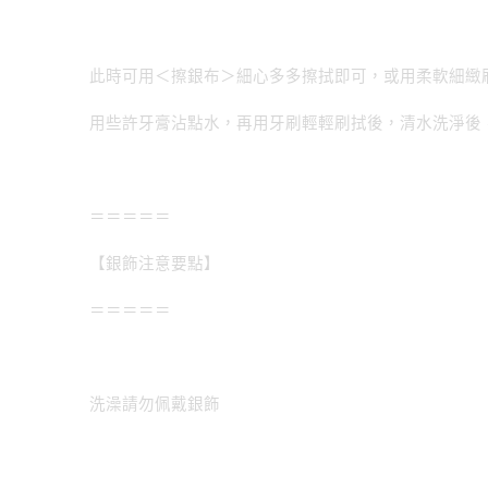
此時可用＜擦銀布＞細心多多擦拭即可，或用柔軟細緻
用些許牙膏沾點水，再用牙刷輕輕刷拭後，清水洗淨後
＝＝＝＝＝
【銀飾注意要點】
＝＝＝＝＝
洗澡請勿佩戴銀飾